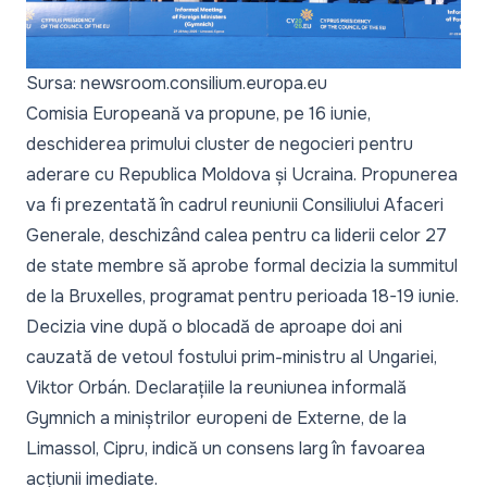
Sursa: newsroom.consilium.europa.eu
Comisia Europeană va propune, pe 16 iunie,
deschiderea primului cluster de negocieri pentru
aderare cu Republica Moldova și Ucraina. Propunerea
va fi prezentată în cadrul reuniunii Consiliului Afaceri
Generale, deschizând calea pentru ca liderii celor 27
de state membre să aprobe formal decizia la summitul
de la Bruxelles, programat pentru perioada 18-19 iunie.
Decizia vine după o blocadă de aproape doi ani
cauzată de vetoul fostului prim-ministru al Ungariei,
Viktor Orbán. Declarațiile la reuniunea informală
Gymnich a miniștrilor europeni de Externe, de la
Limassol, Cipru, indică un consens larg în favoarea
acțiunii imediate.