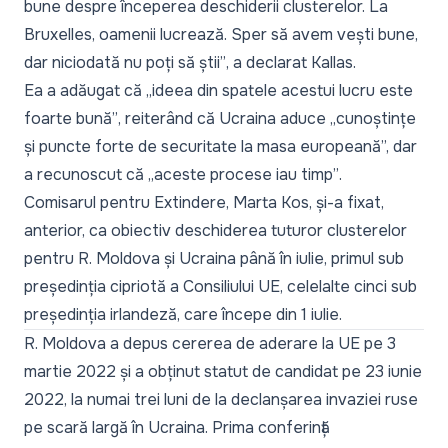
bune despre începerea deschiderii clusterelor. La
Bruxelles, oamenii lucrează. Sper să avem vești bune,
dar niciodată nu poți să știi”
, a declarat Kallas.
Ea a adăugat că „
ideea din spatele acestui lucru este
foarte bună”
, reiterând că Ucraina aduce „
cunoștințe
și puncte forte de securitate la masa europeană
”, dar
a recunoscut că
„aceste procese iau timp”
.
Comisarul pentru Extindere, Marta Kos, și-a fixat,
anterior, ca obiectiv deschiderea tuturor clusterelor
pentru R. Moldova și Ucraina până în iulie, primul sub
președinția cipriotă a Consiliului UE, celelalte cinci sub
președinția irlandeză, care începe din 1 iulie.
R. Moldova a depus cererea de aderare la UE pe 3
martie 2022 și a obținut statut de candidat pe 23 iunie
2022, la numai trei luni de la declanșarea invaziei ruse
pe scară largă în Ucraina. Prima conferință