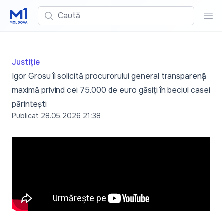
Caută
Cau
Justiție
Igor Grosu îi solicită procurorului general transparență
maximă privind cei 75.000 de euro găsiți în beciul casei
părintești
Publicat
28.05.2026 21:38