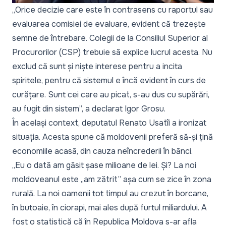
„Orice decizie care este în contrasens cu raportul sau
evaluarea comisiei de evaluare, evident că trezește
semne de întrebare. Colegii de la Consiliul Superior al
Procurorilor (CSP) trebuie să explice lucrul acesta. Nu
exclud că sunt și niște interese pentru a incita
spiritele, pentru că sistemul e încă evident în curs de
curățare. Sunt cei care au picat, s-au dus cu supărări,
au fugit din sistem”,
a declarat Igor Grosu.
În același context, deputatul Renato Usatîi a ironizat
situația. Acesta spune că moldovenii preferă să-și țină
economiile acasă, din cauza neîncrederii în bănci.
„Eu o dată am găsit șase milioane de lei. Și? La noi
moldoveanul este „am zătrit” așa cum se zice în zona
rurală. La noi oamenii tot timpul au crezut în borcane,
în butoaie, în ciorapi, mai ales după furtul miliardului. A
fost o statistică că în Republica Moldova s-ar afla