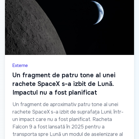
Externe
Un fragment de patru tone al unei
rachete SpaceX s-a izbit de Lună.
Impactul nu a fost planificat
Un fragment de aproximativ patru tone al unei
rachete SpaceX s-a izbit de suprafața Lunii, într-
un impact care nu a fost planificat. Racheta
Falcon 9 a fost lansată în 2025 pentru a
transporta spre Lună un modul de aselenizare al