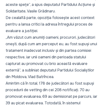
aceste spețe”,
a spus deputatul Partidului Acțiune și
Solidaritate, Vasile Grădinaru.
De cealaltă parte, opoziția folosește acest context
pentru a lansa critici la adresa întregului proces de
evaluare a justiției.
„Am văzut cum anumiți oameni, procurori, judecători
onești, după cum am perceput eu, au fost supuși unui
tratament inadecvat inclusiv și din partea comisiei
respective, iar unii oameni din perioada statului
capturat au promovat cu brio această evaluare
externă”,
a subliniat deputatul Partidului Socialiștilor
din Moldova, Vlad Batrîncea.
Amintim că în total, 178 de judecători au fost supuși
procedurii de vetting din cei 208 notificați. 70 au
promovat evaluarea, 69 au demisionat pe parcurs, iar
39 au picat evaluarea. Totodată, în sistemul