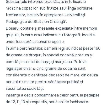
Substanțele interzise erau lăsate în tufișuri, la
rădăcina copacilor, sub frunze sau lângă bordurile
trotuarelor, inclusiv în apropierea Universității
Pedagogice de Stat „Ion Creangă”.
Dosarul conține și mesajele expediate între membrii
grupului, în care erau indicate, cu fotografii, locurile
unde fuseseră ascunse drogurile.
În urma perchezițiilor, oamenii legii au ridicat peste 160
de grame de droguri, în special cocaină, precum și
cantități mai mici de hașiș și marijuana. Potrivit
legislației, chiar și cinci grame de cocaină sunt
considerate o cantitate deosebit de mare, din cauza
pericolului major pentru sănătatea publică și
securitatea societății.
Instanța a decis condamnarea celor patru la pedepse
de 12, 11, 10 și, respectiv, nouă ani de închisoare.