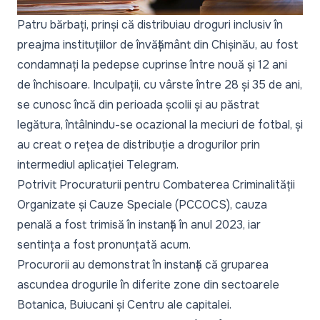
Patru bărbați, prinși că distribuiau droguri inclusiv în
preajma instituțiilor de învățământ din Chișinău, au fost
condamnați la pedepse cuprinse între nouă și 12 ani
de închisoare. Inculpații, cu vârste între 28 și 35 de ani,
se cunosc încă din perioada școlii și au păstrat
legătura, întâlnindu-se ocazional la meciuri de fotbal, și
au creat o rețea de distribuție a drogurilor prin
intermediul aplicației Telegram.
Potrivit Procuraturii pentru Combaterea Criminalității
Organizate și Cauze Speciale (PCCOCS), cauza
penală a fost trimisă în instanță în anul 2023, iar
sentința a fost pronunțată acum.
Procurorii au demonstrat în instanță că gruparea
ascundea drogurile în diferite zone din sectoarele
Botanica, Buiucani și Centru ale capitalei.