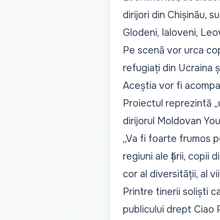
dirijori din Chișinău, 
Glodeni, Ialoveni, Leo
Pe scenă vor urca copii
refugiați din Ucraina și
Aceștia vor fi acompa
Proiectul reprezintă „
dirijorul Moldovan Yo
„Va fi foarte frumos pe
regiuni ale țării, copii 
cor al diversității, al vi
Printre tinerii solișt
publicului drept Ciao P