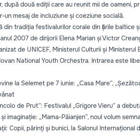
or, după două ediții care au reunit mii de oameni, p
r-un mesaj de incluziune și coeziune socială.
ă din tradiția festivalurilor corale din țările baltice ș
nul 2007 de dirijorii Elena Marian și Victor Crean
izat de UNICEF, Ministerul Culturii și Ministerul E
dovan National Youth Orchestra. Intrarea este libe
evine la Selemet pe 7 iunie: „Casa Mare”, „Șezătoa
vânat
dincolo de Prut”: Festivalul „Grigore Vieru” a debut
 și imaginație: „Mama-Păianjen”, noul volum sem
: Copii, părinți și bunici, la Salonul Internațional 