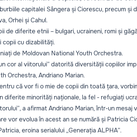
suburbiile capitalei Sângera și Ciorescu, precum și d
va, Orhei și Cahul.
 de diferite etnii – bulgari, ucraineni, romi și găgă
 copii cu dizabilități.
niați de Moldovan National Youth Orchestra.
un cor al viitorului
” datorită diversității copiilor imp
uth Orchestra, Andriano Marian.
ntru că vor fi o mie de copii din toată țara, vorbim
din diferite minorități naționale, la fel - refugiați ucr
itorului”
, a afirmat Andriano Marian, într-un mesaj
i care vor evolua în acest an se numără și Patricia 
atricia, eroina serialului
„Generația ALPHA”
.