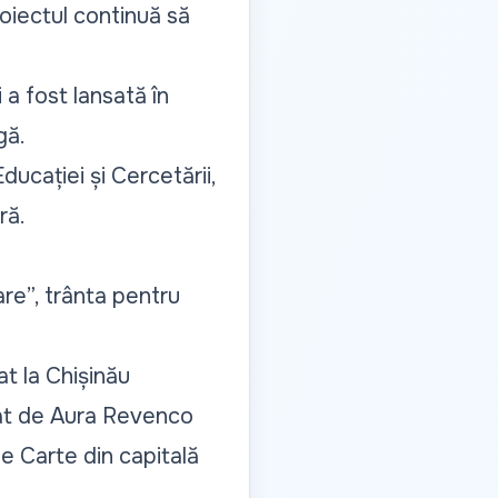
roiectul continuă să
i a fost lansată în
gă.
ducației și Cercetării,
ră.
re”, trânta pentru
at la Chișinău
nat de Aura Revenco
de Carte din capitală