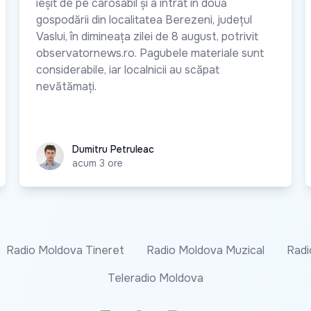
ieșit de pe carosabil și a intrat în două
gospodării din localitatea Berezeni, județul
Vaslui, în dimineața zilei de 8 august, potrivit
observatornews.ro. Pagubele materiale sunt
considerabile, iar localnicii au scăpat
nevătămați.
Dumitru Petruleac
Dumitru Petruleac
acum 3 ore
Radio Moldova Tineret
Radio Moldova Muzical
Radi
Teleradio Moldova