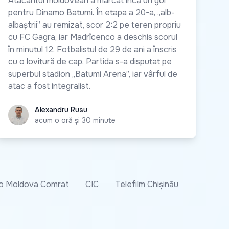
Atacantul moldovean a marcat încă un gol
pentru Dinamo Batumi. În etapa a 20-a, „alb-
albaștrii” au remizat, scor 2:2 pe teren propriu
cu FC Gagra, iar Madrîcenco a deschis scorul
în minutul 12. Fotbalistul de 29 de ani a înscris
cu o lovitură de cap. Partida s-a disputat pe
superbul stadion „Batumi Arena”, iar vârful de
atac a fost integralist.
Alexandru Rusu
Alexandru Rusu
acum o oră și 30 minute
o Moldova Comrat
CIC
Telefilm Chișinău