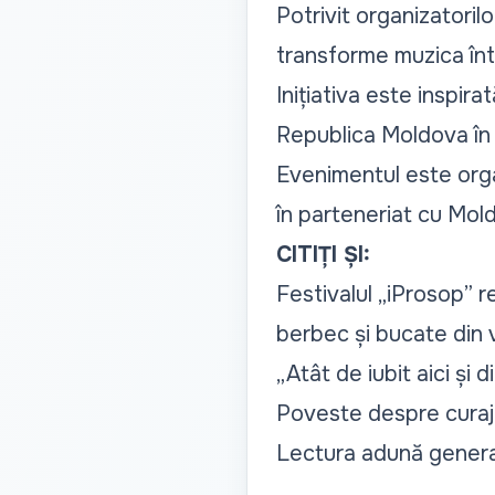
Potrivit organizatoril
transforme muzica înt
Inițiativa este inspirat
Republica Moldova în a
Evenimentul este organ
în parteneriat cu Mol
CITIȚI ȘI:
Festivalul „iProsop” r
berbec și bucate din 
„Atât de iubit aici și 
Poveste despre curaj
Lectura adună generații