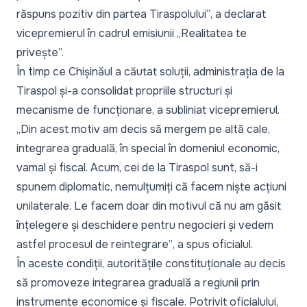
răspuns pozitiv din partea Tiraspolului”
, a declarat
vicepremierul în cadrul emisiunii „Realitatea te
privește”.
În timp ce Chișinăul a căutat soluții, administrația de la
Tiraspol și-a consolidat propriile structuri și
mecanisme de funcționare, a subliniat vicepremierul.
„Din acest motiv am decis să mergem pe altă cale,
integrarea graduală, în special în domeniul economic,
vamal și fiscal. Acum, cei de la Tiraspol sunt, să-i
spunem diplomatic, nemulțumiți că facem niște acțiuni
unilaterale. Le facem doar din motivul că nu am găsit
înțelegere și deschidere pentru negocieri și vedem
astfel procesul de reintegrare”
, a spus oficialul.
În aceste condiții, autoritățile constituționale au decis
să promoveze integrarea graduală a regiunii prin
instrumente economice și fiscale. Potrivit oficialului,