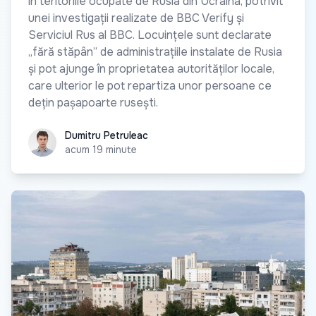
în teritoriile ocupate de Rusia din Ucraina, potrivit
unei investigații realizate de BBC Verify și
Serviciul Rus al BBC. Locuințele sunt declarate
„fără stăpân” de administrațiile instalate de Rusia
și pot ajunge în proprietatea autorităților locale,
care ulterior le pot repartiza unor persoane ce
dețin pașapoarte rusești.
Dumitru Petruleac
Dumitru Petruleac
acum 19 minute