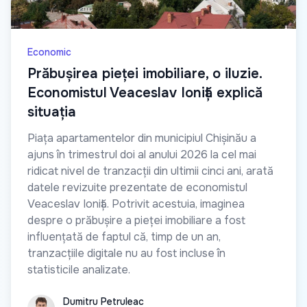
Economic
Prăbușirea pieței imobiliare, o iluzie.
Economistul Veaceslav Ioniță explică
situația
Piața apartamentelor din municipiul Chișinău a
ajuns în trimestrul doi al anului 2026 la cel mai
ridicat nivel de tranzacții din ultimii cinci ani, arată
datele revizuite prezentate de economistul
Veaceslav Ioniță. Potrivit acestuia, imaginea
despre o prăbușire a pieței imobiliare a fost
influențată de faptul că, timp de un an,
tranzacțiile digitale nu au fost incluse în
statisticile analizate.
Dumitru Petruleac
Dumitru Petruleac