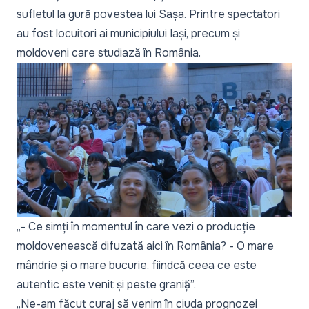
sufletul la gură povestea lui Sașa. Printre spectatori
au fost locuitori ai municipiului Iași, precum și
moldoveni care studiază în România.
„- Ce simți în momentul în care vezi o producție
moldovenească difuzată aici în România? - O mare
mândrie și o mare bucurie, fiindcă ceea ce este
autentic este venit și peste graniță”.
„Ne-am făcut curaj să venim în ciuda prognozei