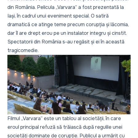
din România. Pelicula „Varvara” a fost prezentată la
Iași, în cadrul unui eveniment special. O satiră
dramatică ce atinge teme precum corupția și lăcomia,
dar îl are drept erou pe un instalator integru și cinstit.
Spectatorii din România s-au regăsit și ei în această
tragicomedie.
Filmul „Varvara” este un tablou al societății, în care
eroul principal refuză să trăiască după regulile unei
societăți dominate de corupție. Publicul a urmărit cu