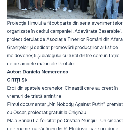
Proiecția filmului a făcut parte din seria evenimentelor
organizate în cadrul campaniei „Adevărata Basarabie”,
proiect derulat de Asociația Tinerilor Români din Afara
Granițelor și dedicat promovării producțiilor artistice
moldovenești și dialogului cultural dintre comunitățile
de pe ambele maluri ale Prutului.
Autor: Daniela Nemerenco
CITIȚI ȘI:
Eroii din spatele ecranelor: Cineaștii care au creat în
vremuri de tristă amintire
Filmul documentar „Mr. Nobody Against Putin”, premiat
cu Oscar, proiectat gratuit la Chișinău
Maia Sandu l-a felicitat pe Cristian Mungiu: „Un cineast
de renume, cu rădăcini din R. Moldova, care produce