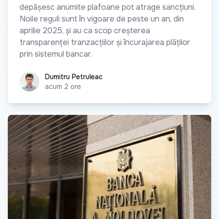
depășesc anumite plafoane pot atrage sancțiuni.
Noile reguli sunt în vigoare de peste un an, din
aprilie 2025, și au ca scop creșterea
transparenței tranzacțiilor și încurajarea plăților
prin sistemul bancar.
Dumitru Petruleac
Dumitru Petruleac
acum 2 ore