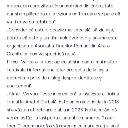
meteo, din curiozitate, în primul rând din curiozitate,
dar și din plăcerea de a viziona un film care se pare că
va fi ceva cu totul nou”.
„Consider că este o ocazie mai specială, să zic așa,
pentru că este și un film moldovenesc și anume este
organizat de Asociația Tinerilor Români din Afara
Granițelor, cumva specifică nouă”.
Filmul „Varvara” a fost apreciat și în cadrul mai multor
festivaluri internaționale, iar proiecția de la Iași a
devenit un prilej de dialog despre identitate și
apartenență.
„Filmul „Varvara” este în premieră la Iași. Este al doilea
film al lui Anatol Durbală. Este un proiect inițiat în 2018
și a văzut reflectoarele abia în 2023. Ne bucurăm că
venim astăzi la Iași pentru un public numeros, în aer
liber. Credem noi că o să revenim cu mare drag și anul