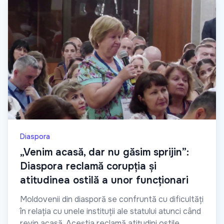
Diaspora
„Venim acasă, dar nu găsim sprijin”:
Diaspora reclamă corupția și
atitudinea ostilă a unor funcționari
Moldovenii din diasporă se confruntă cu dificultăți
în relația cu unele instituții ale statului atunci când
revin acasă. Aceștia reclamă atitudini ostile,