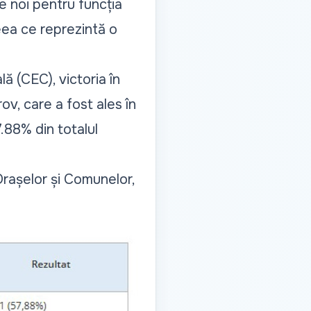
ale noi pentru funcția
ceea ce reprezintă o
ă (CEC), victoria în
v, care a fost ales în
7.88% din totalul
Orașelor și Comunelor,