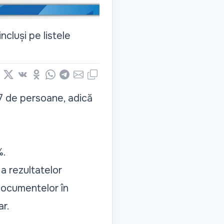
ncluși pe listele
book
nkedIn
X
Vkontakte
Odnoklassniki
WhatsApp
Telegram
Email
Copy
97 de persoane, adică
%.
a rezultatelor
 documentelor în
ar.