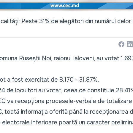
localități: Peste 31% de alegători din numărul celor i
Face
Li
comuna Ruseștii Noi, raionul Ialoveni, au votat 1.6
ot a fost exercitat de 8.170 - 31.87%.
324 de locuitori au votat, ceea ce constituie 28.41
EC va recepționa procesele-verbale de totalizare 
EC, toată informația oferită până la recepționarea
e electorale inferioare poartă un caracter prelimin