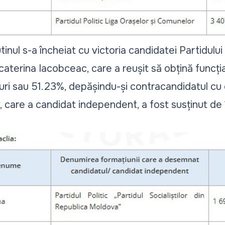
utinul s-a încheiat cu victoria candidatei Partidului 
aterina Iacobceac, care a reușit să obțină funcți
uri sau 51.23%, depășindu-și contracandidatul cu o
 care a candidat independent, a fost susținut de 