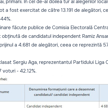
i, primarii. În cel de-al doilea tur al alegerilor loc
vot a fost exercitat de către 13.191 de alegători, 
1.44%.
minare făcute publice de Comisia Electorală Central
st obținută de candidatul independent Ramiz Ansaro
prijinul a 4.681 de alegători, ceea ce reprezintă 5
 clasat Sergiu Aga, reprezentantul Partidului Liga 
 voturi - 42.12%.