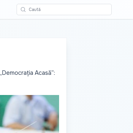
Caută
la „Democrația Acasă”: