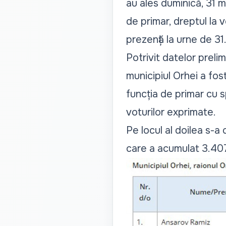
au ales duminică, 31 ma
de primar, dreptul la 
prezență la urne de 3
Potrivit datelor preli
municipiul Orhei a fo
funcția de primar cu s
voturilor exprimate.
Pe locul al doilea s-a
care a acumulat 3.407