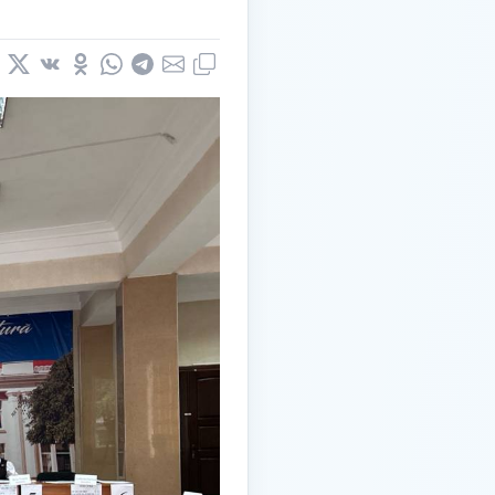
book
nkedIn
X
Vkontakte
Odnoklassniki
WhatsApp
Telegram
Email
Copy