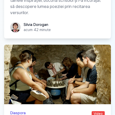
tainele inspirației, bucuria scrisului și i-a încurajat
să descopere lumea poeziei prin recitarea
versurilor.
Silvia Dorogan
Silvia Dorogan
acum 42 minute
Diaspora
Video