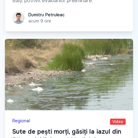
Bălți, potrivit evaluărilor preliminare.
Dumitru Petruleac
Dumitru Petruleac
acum 9 ore
Regional
Video
Sute de pești morți, găsiți la iazul din