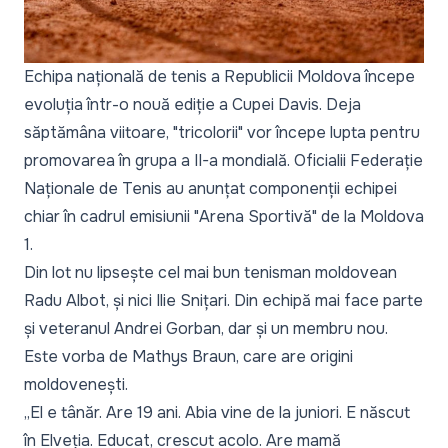
Echipa națională de tenis a Republicii Moldova începe
evoluția într-o nouă ediție a Cupei Davis. Deja
săptămâna viitoare, "tricolorii" vor începe lupta pentru
promovarea în grupa a II-a mondială. Oficialii Federație
Naționale de Tenis au anunțat componenții echipei
chiar în cadrul emisiunii "Arena Sportivă" de la Moldova
1.
Din lot nu lipsește cel mai bun tenisman moldovean
Radu Albot, și nici Ilie Snițari. Din echipă mai face parte
și veteranul Andrei Gorban, dar și un membru nou.
Este vorba de Mathys Braun, care are origini
moldovenești.
„El e tânăr. Are 19 ani. Abia vine de la juniori. E născut
în Elveția. Educat, crescut acolo. Are mamă