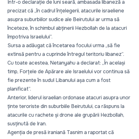
Într-o declarație de luni seară, ambasada libaneză a
precizat că „
în cadrul înțelegerii, atacurile israeliene
asupra suburbiilor sudice ale Beirutului ar urma să
înceteze, în schimbul abținerii Hezbollah de la atacuri
împotriva Israelului
”.
Sursa a adăugat că încetarea focului urma „
să fie
extinsă pentru a cuprinde întregul teritoriu libanez
”.
Cu toate acestea, Netanyahu a declarat: „
În același
timp, Forțele de Apărare ale Israelului vor continua să
fie prezente în sudul Libanului așa cum a fost
planificat
”.
Anterior, liderul israelian
ordonase
atacuri asupra unor
ținte teroriste din suburbiile Beirutului, ca răspuns la
atacurile cu rachete și drone ale grupării Hezbollah,
susținută de Iran.
Agenția de presă iraniană Tasnim a raportat că