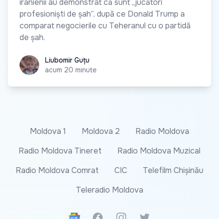
iranienii au demonstrat că sunt „jucători
profesioniști de șah”, după ce Donald Trump a
comparat negocierile cu Teheranul cu o partidă
de șah.
Liubomir Guțu
Liubomir Guțu
acum 20 minute
Moldova 1
Moldova 2
Radio Moldova
Radio Moldova Tineret
Radio Moldova Muzical
Radio Moldova Comrat
CIC
Telefilm Chișinău
Teleradio Moldova
Google News
Facebook
Instagram
Twitter