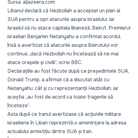
Sursa: aljazeera.com
Libanul declară că Hezbollah a acceptat un plan al
SUA pentru a opri atacurile asupra Israelului, iar
Israelul să nu atace capitala libaneză, Beirut. Premierul
israelian Benjamin Netanyahu a confirmat acordul,
însă a avertizat că atacurile asupra Beirutului vor
continua „
dacă Hezbollah nu încetează să ne mai
atace orașele și civilii
”,
scrie BBC
.
Declarațiile au fost făcute după ce președintele SUA,
Donald Trump, a afirmat că a discutat atât cu
Netanyahu, cât și cu reprezentanții Hezbollah, iar
aceștia „
au fost de acord ca toate tragerile să
înceteze
”.
Asta după ce Iranul avertizase că acțiunile militare
israeliene în Liban reprezintă o amenințare la adresa
actualului armistițiu dintre SUA și Iran.