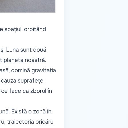
 spațiul, orbitând
 și Luna sunt două
t planeta noastră.
oasă, domină gravitația
n cauza suprafeței
ce face ca zborul în
ună. Există o zonă în
u, traiectoria oricărui