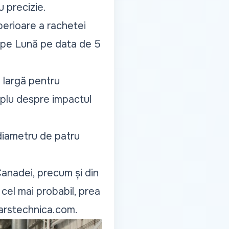
u precizie.
perioare a rachetei
ă pe Lună pe data de 5
ă largă pentru
lu despre impactul
 diametru de patru
Canadei, precum și din
 cel mai probabil, prea
arstechnica.com
.