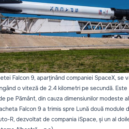
etei Falcon 9, aparținând companiei SpaceX, se v
ingând o viteză de 2.4 kilometri pe secundă. Este 
 de pe Pământ, din cauza dimensiunilor modeste al
racheta Falcon 9 a trimis spre Lună două module d
to-R, dezvoltat de compania iSpace, și un al doil