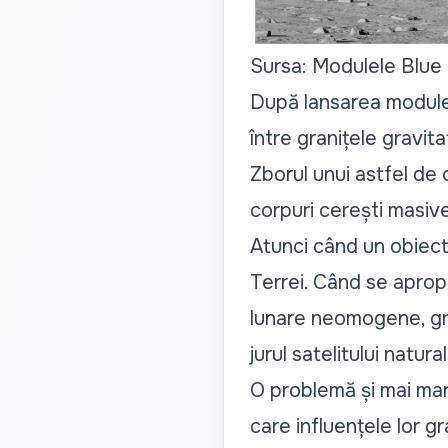
Sursa: Modulele Blue
După lansarea modulel
între granițele gravita
Zborul unui astfel de
corpuri cerești masiv
Atunci când un obiect 
Terrei. Când se apropi
lunare neomogene, gra
jurul satelitului natur
O problemă și mai mare
care influențele lor gr