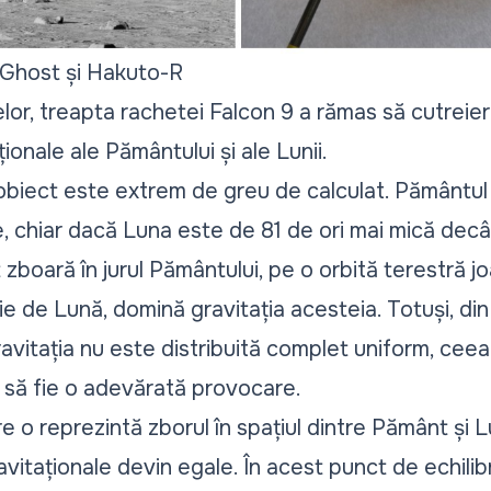
 Ghost și Hakuto-R
or, treapta rachetei Falcon 9 a rămas să cutreiere
ționale ale Pământului și ale Lunii.
 obiect este extrem de greu de calculat. Pământul
e, chiar dacă Luna este de 81 de ori mai mică decâ
zboară în jurul Pământului, pe o orbită terestră j
e de Lună, domină gravitația acesteia. Totuși, di
vitația nu este distribuită complet uniform, ceea 
al să fie o adevărată provocare.
 o reprezintă zborul în spațiul dintre Pământ și L
avitaționale devin egale. În acest punct de echilibr