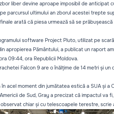
n zbor liber devine aproape imposibil de anticipat c
pe parcursul ultimului an zborul acestei trepte su
le finale arată că piesa urmează să se prăbușeasc
rogramului software Project Pluto, utilizat pe scar
din apropierea Pământului, a publicat
un raport
amp
 ora 09:44, ora Republicii Moldova.
achetei Falcon 9 are o înălțime de 14 metri și un
lă în acel moment din jumătatea estică a SUA și a 
mericii de Sud, Gray a precizat că impactul va fi,
 observat chiar și cu telescoapele terestre, scrie