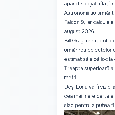
aparat spațial aflat î
Astronomii au urmărit 
Falcon 9, iar calcule
august 2026.
Bill Gray, creatorul p
urmărirea obiectelor 
estimat să aibă loc la
Treapta superioară a r
metri.
Deși Luna va fi vizibi
cea mai mare parte a A
slab pentru a putea fi