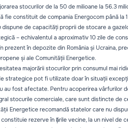
rarea stocurilor de la 50 de milioane la 56.3 mili
ă fie constituit de compania Energocom până la 
dispune de capacități proprii de stocare a gazelor
tegică – echivalentul a aproximativ 10 zile de con
în prezent în depozite din România și Ucraina, prec
ropene și ale Comunității Energetice.
sitatea majorării stocurilor prin consumul mai ridic
trategice pot fi utilizate doar în situații excepț
 au fost afectate. Pentru acoperirea vârfurilor 
gral stocurile comerciale, care sunt distincte de c
ății Energetice recomandă statelor care nu dispu
onstituie rezerve în țările vecine, la un nivel de c