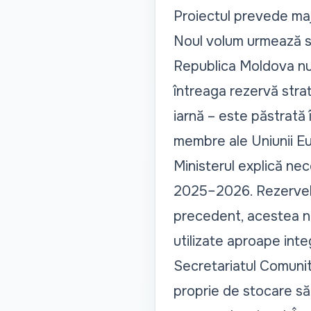
Proiectul prevede majo
Noul volum urmează s
Republica Moldova nu 
întreaga rezervă stra
iarnă – este păstrată 
membre ale Uniunii Eu
Ministerul explică nece
2025–2026. Rezervele s
precedent, acestea nu
utilizate aproape inte
Secretariatul Comunit
proprie de stocare să c