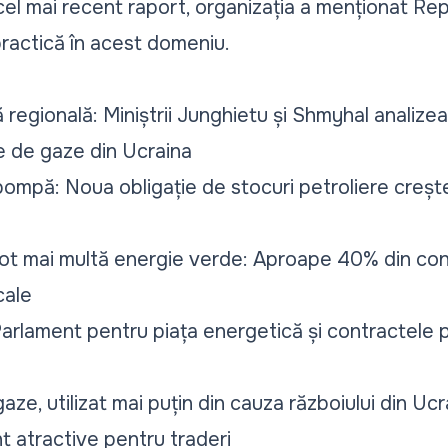
 cel mai recent raport, organizația a menționat R
ractică în acest domeniu.
regională: Miniștrii Junghietu și Shmyhal analizea
e de gaze din Ucraina
pompă: Noua obligație de stocuri petroliere crește
ot mai multă energie verde: Aproape 40% din con
cale
Parlament pentru piața energetică și contractele 
gaze, utilizat mai puțin din cauza războiului din Uc
t atractive pentru traderi