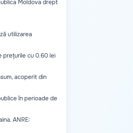
epublica Moldova drept
ză utilizarea
 prețurile cu 0.60 lei
sum, acoperit din
publice în perioade de
raina. ANRE: