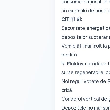
consumul național. În
un exemplu de bună p
CITIȚI ȘI:
Securitate energetică 
depozitelor subteran
Vom plăti mai mult la 
per litru
R. Moldova produce t
surse regenerabile lo
Noi reguli votate de 
criză
Coridorul vertical de 
Depozitele nu mai sun