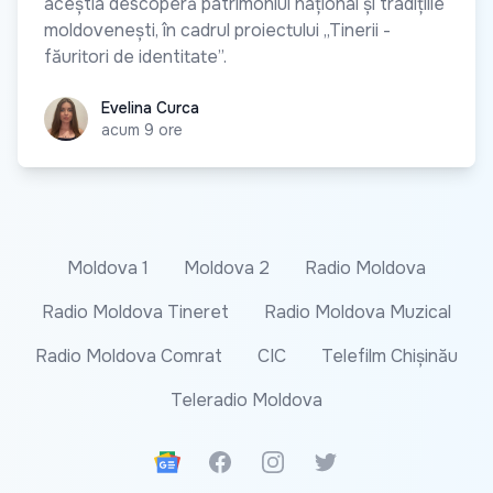
aceștia descoperă patrimoniul național și tradițiile
moldovenești, în cadrul proiectului „Tinerii -
făuritori de identitate”.
Evelina Curca
Evelina Curca
acum 9 ore
Moldova 1
Moldova 2
Radio Moldova
Radio Moldova Tineret
Radio Moldova Muzical
Radio Moldova Comrat
CIC
Telefilm Chișinău
Teleradio Moldova
Google News
Facebook
Instagram
Twitter