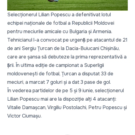
Selecționerul Lilian Popescu a defenitivat lotul
echipei naționale de fotbal a Republicii Moldovei
pentru meciurile amicale cu Bulgaria și Armenia.
Tehnicianul l-a convocat pe urgență pe atacantul de 21
de ani Sergiu Țurcan de la Dacia-Buiucani Chișinău,
care are șansa să debuteze la prima reprezentativă a
țării. În ultima ediție de campionat a Superligii
moldovenești de fotbal, Țurcan a disputat 33 de
meciuri, a marcat 7 goluri și a dat 3 pase de gol.
În vederea partidelor de pe 5 și 9 iunie, selecționerul
Lilian Popescu mai are la dispoziție alți 4 atacanți:
Vitalie Damașcan, Virgiliu Postolachi, Petru Popescu și
Victor Ciumașu.