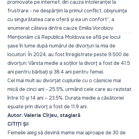
promovate pe internet, din cauza intoleranței la
frustrare - ne despărțim la primul conflict, obișnuința
cu singurătatea care oferă și ea un confort”
, a
enumerat câteva dintre cauze Emilia Vorobiov.
Menționăm că Republica Moldova se află pe locul
șase în lume după numărul de divorțuri la mia de
locuitori. În 2024, au fost înregistrate peste 9.500 de
divorțuri. Vârsta medie a soților la divorț a fost de 41.5
ani pentru bărbați și 38.4 ani pentru femei.
Cel mai mult au divorțat cuplurile cu o căsnicie mai
mică de cinci ani - 25.5%, urmând cele care au rezistat
între 10 și 14 ani – 23.5%. Durata medie a căsătoriei
eșuate prin divorț a fost de 11.9 ani.
Autor: Valeria Cîrjeu, stagiară
CITIȚI ȘI:
Femeile aleg să devină mame mai aproape de 30 de