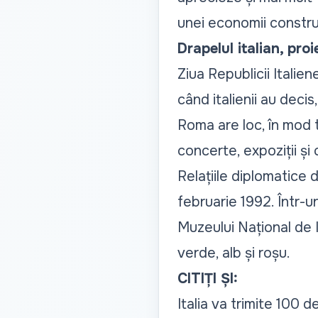
unei economii constr
Drapelul italian, pro
Ziua Republicii Italie
când italienii au deci
Roma are loc, în mod t
concerte, expoziții și 
Relațiile diplomatice 
februarie 1992. Într-un
Muzeului Național de Is
verde, alb și roșu.
CITIȚI ȘI:
Italia va trimite 100 