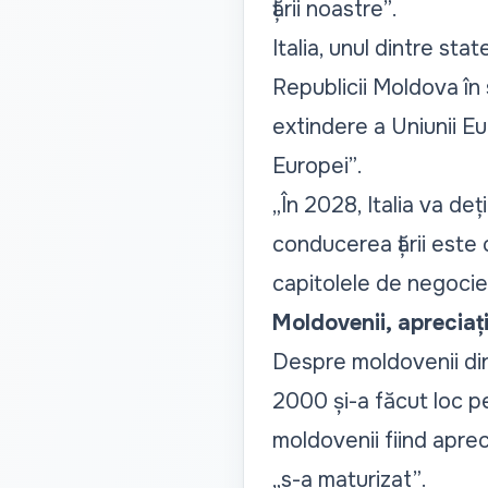
țării noastre”
.
Italia, unul dintre st
Republicii Moldova în s
extindere a Uniunii E
Europei”
.
„În 2028, Italia va deț
conducerea țării este c
capitolele de negocie
Moldovenii, apreciaț
Despre moldovenii din 
2000 și-a făcut loc pe p
moldovenii fiind aprec
„s-a maturizat”
.