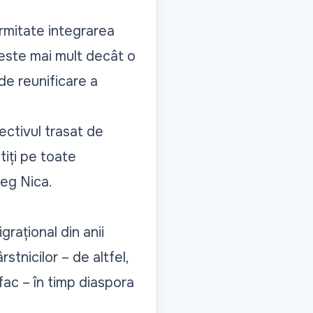
ermitate integrarea
ă este mai mult decât o
 de reunificare a
iectivul trasat de
tiți pe toate
leg Nica.
rațional din anii
rstnicilor – de altfel,
fac – în timp diaspora