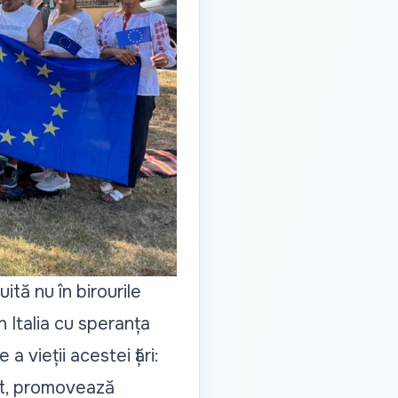
ită nu în birourile
n Italia cu speranța
 a vieții acestei țări:
ant, promovează