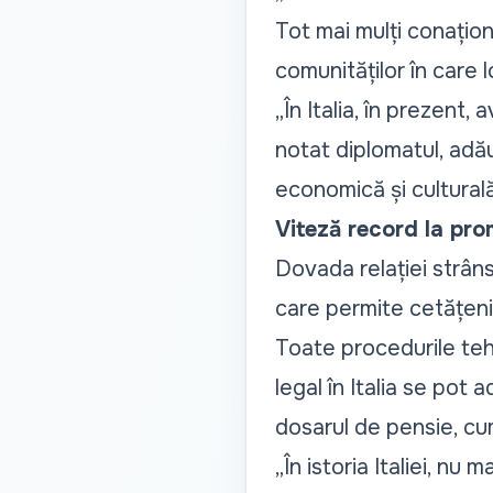
Tot mai mulți conaționa
comunităților în care 
„În Italia, în prezen
notat diplomatul, adă
economică și culturală 
Viteză record la pro
Dovada relației strâns
care permite cetățenilo
Toate procedurile tehn
legal în Italia se pot
dosarul de pensie, cu
„În istoria Italiei, nu