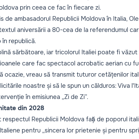
ldova prin ceea ce fac în fiecare zi.
s de ambasadorul Republicii Moldova în Italia, Oleg
textul aniversării a 80-cea de la referendumul car
 în republică.
ină sărbătoare, iar tricolorul Italiei poate fi văzut
oanele care fac spectacol acrobatic aerian cu fum
ă ocazie, vreau să transmit tuturor cetățenilor ital
itările noastre și să le spun un călduros: Viva l'Ita
ervenție în emisiunea „
Zi de Zi
”.
nitate din 2028
 respectul Republicii Moldova față de poporul itali
 Italiene pentru
„sincera lor prietenie și pentru spri