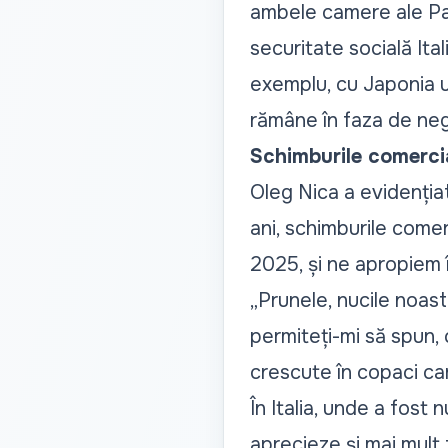
ambele camere ale Parl
securitate socială It
exemplu, cu Japonia un
rămâne în faza de neg
Schimburile comercia
Oleg Nica a evidențiat,
ani, schimburile comer
2025, și ne apropiem î
„Prunele, nucile noast
permiteți-mi să spun,
crescute în copaci car
În Italia, unde a fost
aprecieze și mai mult 