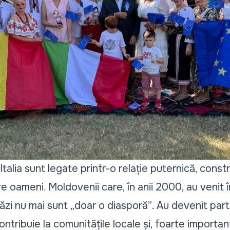
alia sunt legate printr-o relație puternică, constru
tre oameni. Moldovenii care, în anii 2000, au venit î
tăzi nu mai sunt
„doar o diasporă”
. Au devenit parte
ontribuie la comunitățile locale și, foarte import