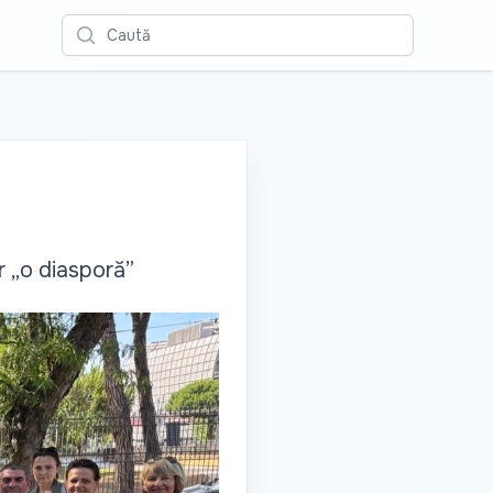
Caută
r „o diasporă”