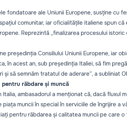
atele fondatoare ale Uniunii Europene, susține cu f
pațiul comunitar, iar oficialitățile italiene spun c
uropene. Reprezintă
„finalizarea procesului istoric
ine președinția Consiliului Uniunii Europene, iar ob
a, în acest an, sub președinția Italiei, să fim pregă
ri și să semnăm tratatul de aderare”
, a subliniat O
i pentru răbdare și muncă
Italia, ambasadorul a menționat că, dacă fluxul mig
iața muncii în special în serviciile de îngrijire a vâ
iați pentru răbdarea și calitatea muncii pe care o 