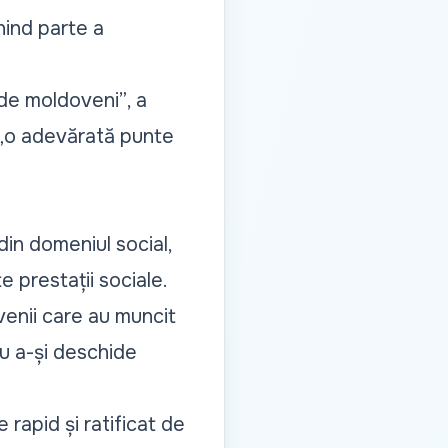
enind parte a
 de moldoveni”
, a
„o adevărată punte
din domeniul social,
e prestații sociale.
venii care au muncit
ru a-și deschide
e rapid și ratificat de