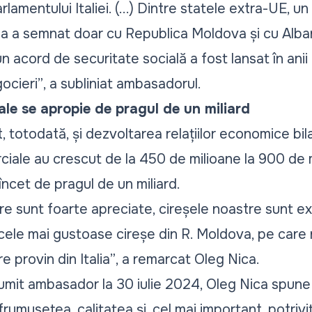
amentului Italiei. (...) Dintre statele extra-UE, u
alia a semnat doar cu Republica Moldova și cu Alba
 acord de securitate socială a fost lansat în anii 
ocieri”
, a subliniat ambasadorul.
le se apropie de pragul de un miliard
 totodată, și dezvoltarea relațiilor economice bilat
ciale au crescut de la 450 de milioane la 900 de mi
ncet de pragul de un miliard.
re sunt foarte apreciate, cireșele noastre sunt ex
 cele mai gustoase cireșe din R. Moldova, pe care 
e provin din Italia”
, a remarcat Oleg Nica.
 numit ambasador la 30 iulie 2024, Oleg Nica spune
frumusețea, calitatea și, cel mai important, potrivi