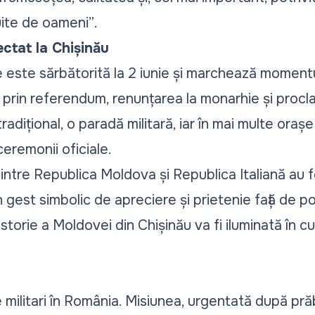
uite de oameni”
.
iectat la Chișinău
ne este sărbătorită la 2 iunie și marchează momentu
s, prin referendum, renunțarea la monarhie și procl
radițional, o paradă militară, iar în mai multe oraș
ceremonii oficiale.
dintre Republica Moldova și Republica Italiană au fo
 gest simbolic de apreciere și prietenie față de pop
torie a Moldovei din Chișinău va fi iluminată în culo
de militari în România. Misiunea, urgentată după pr