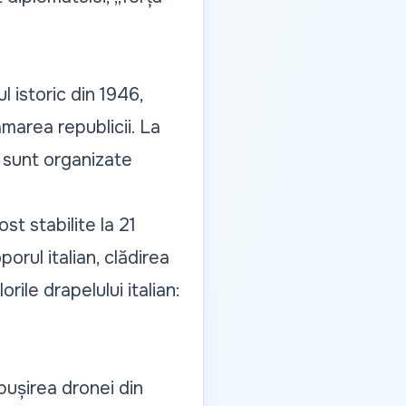
l istoric din 1946,
amarea republicii. La
e sunt organizate
st stabilite la 21
orul italian, clădirea
rile drapelului italian:
ăbușirea dronei din