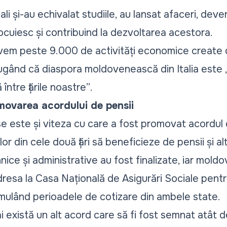
li și-au echivalat studiile, au lansat afaceri, dev
locuiesc și contribuind la dezvoltarea acestora.
t, avem peste 9.000 de activități economice create
ugând că diaspora moldovenească din Italia este
între țările noastre”
.
movarea acordului de pensii
e este și viteza cu care a fost promovat acordul 
r din cele două țări să beneficieze de pensii și alt
ice și administrative au fost finalizate, iar moldo
 adresa la Casa Națională de Asigurări Sociale pent
mulând perioadele de cotizare din ambele state.
 mai există un alt acord care să fi fost semnat atât d