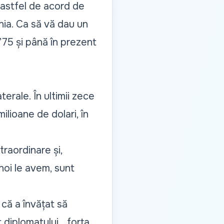
n astfel de acord de
nia. Ca să vă dau un
’75 și până în prezent
erale. În ultimii zece
lioane de dolari, în
traordinare și,
noi le avem, sunt
 că a învățat să
t diplomatului,
„forța