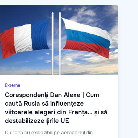
Externe
Сorespondență Dan Alexe | Cum
caută Rusia să influențeze
viitoarele alegeri din Franța… și să
destabilizeze țările UE
O dronă cu explozibili pe aeroportul din