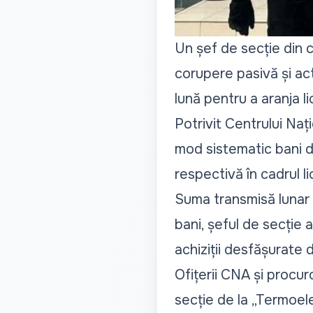
Un șef de secție din c
corupere pasivă și act
lună pentru a aranja li
Potrivit Centrului Nați
mod sistematic bani d
respectivă în cadrul li
Suma transmisă lunar a
bani, șeful de secție 
achiziții desfășurate 
Ofițerii CNA și procuro
secție de la „Termoelec