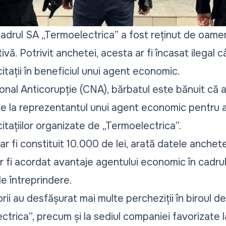
adrul SA „Termoelectrica” a fost reținut de oameni
ivă. Potrivit anchetei, acesta ar fi încasat ilegal 
citații în beneficiul unui agent economic.
onal Anticorupție (CNA), bărbatul este bănuit că ar 
e la reprezentantul unui agent economic pentru 
citațiilor organizate de „Termoelectrica”.
r fi constituit 10.000 de lei, arată datele anchete
ar fi acordat avantaje agentului economic în cadru
de întreprindere.
rii au desfășurat mai multe percheziții în biroul de
trica”, precum și la sediul companiei favorizate la l