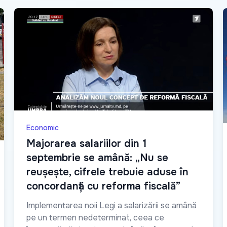
Economic
Majorarea salariilor din 1
septembrie se amână: „Nu se
reușește, cifrele trebuie aduse în
concordanță cu reforma fiscală”
Implementarea noii Legi a salarizării se amână
pe un termen nedeterminat, ceea ce