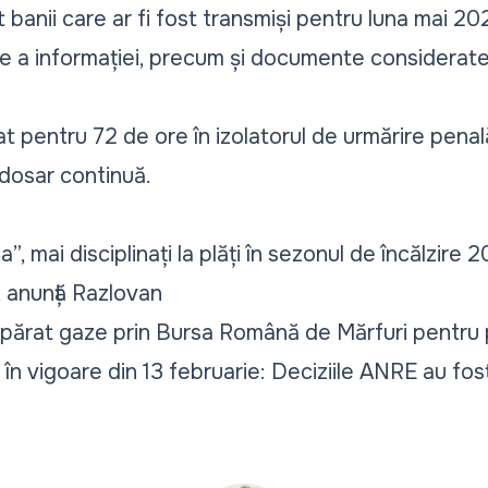
t banii care ar fi fost transmiși pentru luna mai 20
e a informației, precum și documente considerat
t pentru 72 de ore în izolatorul de urmărire penal
t dosar continuă.
a”, mai disciplinați la plăți în sezonul de încălzire 
, anunță Razlovan
părat gaze prin Bursa Română de Mărfuri pentru 
, în vigoare din 13 februarie: Deciziile ANRE au fos