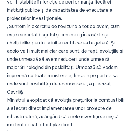
vor fi stabilite în funcție de performanța fiecărei
instituții publice și de capacitatea de executare a
proiectelor investiționale.
„Suntem în exercițiu de revizuire a tot ce avem, cum
este executat bugetul și cum merg încasările și
cheltuielile, pentru a iniția rectificarea bugetară. Și
acolo va fi mult mai clar care sunt, de fapt, evoluțiile și
unde urmează să avem reduceri, unde urmează
majorări, reieșind din posibilități. Urmează să vedem
împreună cu toate ministerele, fiecare pe partea sa,
unde sunt posibilități de economisire”
, a precizat
Gavriliță.
Ministrul a explicat că evoluția prețurilor la combustibili
a afectat direct implementarea unor proiecte de
infrastructură, adăugând că unele investiții se mișcă
mai lent decât a fost planificat.