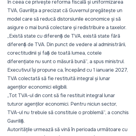
În ceea ce privește reforma fiscală și uniformizarea
TVA, Gavrilița a precizat că Guvernul pregătește un
model care să reducă distorsiunile economice și să
asigure o mai bună colectare și redistribuire a taxelor.
„Există state cu diferență de TVA, există state fără
diferență de TVA. Din punct de vedere al administrării,
corectitudinii și față de toată lumea, cotele
diferențiate nu sunt o măsură bună”
, a spus ministrul.
Executivul își propune ca, începând cu 1 ianuarie 2027,
TVA colectată să fie restituită integral și lunar
agenților economici eligibili.
„Tot TVA-ul din cont să fie restituit integral lunar
tuturor agenților economici. Pentru niciun sector,
TVA-ul nu trebuie să constituie o problemă”
, a conchis
Gavriliță.
Autoritățile urmează să vină în perioada următoare cu