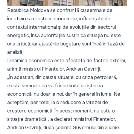
Republica Moldova se confruntă cu semnale de
încetinire a creșterii economice, influențată de
contextul internațional și de evoluțiile din sectorul
energetic, însă autoritățile susțin că situația nu este
una critică, iar ajustările bugetare sunt încă în fază de
analiză.
Dinamica economică este afectată de factori externi,
afirmă ministrul Finanțelor, Andrian Gavriliță.
„În acest an, din cauza situației cu criza petrolieră,
există semnale că va fi încetinită creșterea
economică, nu doar la noi, dar în general în lume. Ne
așteptăm, per total, la o reducere a vitezei de
creștere economică. În acest moment, nu este o
situație dramatică
”, a declarat ministrul Finanțelor,
Andrian Gavriliță, după ședința Guvernului din 3 iunie.