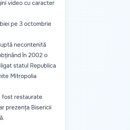
gini video cu caracter
abiei pe 3 octombrie
o luptă necontenită
 obținând în 2002 o
ligat statul Republica
mite
Mitropolia
u fost restaurate
ar prezența Bisericii
ă.