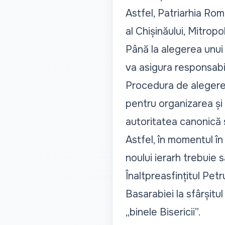
Astfel, Patriarhia Rom
al Chișinăului, Mitropo
Până la alegerea unui 
va asigura responsabil
Procedura de alegere 
pentru organizarea și
autoritatea canonică 
Astfel, în momentul î
noului ierarh trebuie s
Înaltpreasfințitul Petr
Basarabiei la sfârșitu
„
binele Bisericii
”.