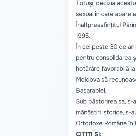
Totuși, decizia acestui
sexual în care apare a
Înaltpreasfințitul Păr
1995.
În cei peste 30 de ani
pentru consolidarea și
hotărâre favorabilă la
Moldova să recunoască 
Basarabiei
.
Sub păstorirea sa, s-a
mănăstiri istorice, s-a
Ortodoxe Române în Ba
CITIȚI ȘI: