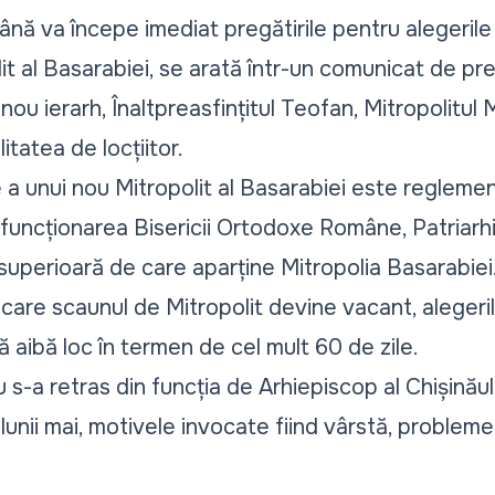
ână va începe imediat pregătirile pentru alegeril
lit al Basarabiei, se arată într-un
comunicat de pr
nou ierarh, Înaltpreasfințitul Teofan, Mitropolitul 
itatea de locțiitor.
a unui nou Mitropolit al Basarabiei este regleme
 funcționarea Bisericii Ortodoxe Române, Patriarh
superioară de care aparține Mitropolia Basarabiei
n care scaunul de Mitropolit devine vacant, alege
ă aibă loc în termen de cel mult 60 de zile.
u s-a retras din funcția de Arhiepiscop al Chișinăulu
l lunii mai, motivele invocate fiind vârstă, problem