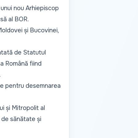
e unui nou Arhiepiscop
esă
al BOR.
Moldovei și Bucovinei,
ntată de Statutul
ia Română fiind
.
rile pentru desemnarea
i și Mitropolit al
e de sănătate și