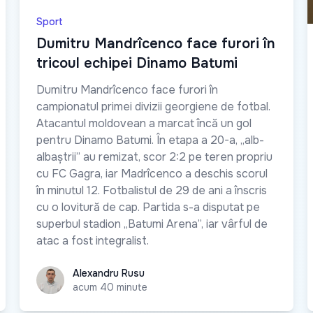
Sport
Dumitru Mandrîcenco face furori în
tricoul echipei Dinamo Batumi
Dumitru Mandrîcenco face furori în
campionatul primei divizii georgiene de fotbal.
Atacantul moldovean a marcat încă un gol
pentru Dinamo Batumi. În etapa a 20-a, „alb-
albaștrii” au remizat, scor 2:2 pe teren propriu
cu FC Gagra, iar Madrîcenco a deschis scorul
în minutul 12. Fotbalistul de 29 de ani a înscris
cu o lovitură de cap. Partida s-a disputat pe
superbul stadion „Batumi Arena”, iar vârful de
atac a fost integralist.
Alexandru Rusu
Alexandru Rusu
acum 40 minute