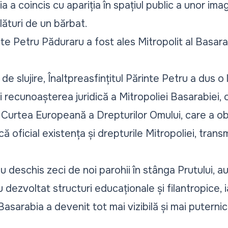
a a coincis cu apariția în spațiul public a unor ima
lături de un bărbat.
inte Petru Păduraru a fost ales Mitropolit al Basar
 de slujire, Înaltpreasfințitul Părinte Petru a dus 
 recunoașterea juridică a Mitropoliei Basarabiei,
 Curtea Europeană a Drepturilor Omului, care a ob
oficial existența și drepturile Mitropoliei, trans
u deschis zeci de noi parohii în stânga Prutului, a
u dezvoltat structuri educaționale și filantropice, i
sarabia a devenit tot mai vizibilă și mai puternic