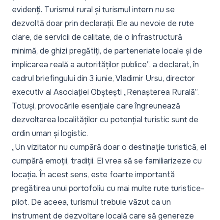
evidență. Turismul rural și turismul intern nu se
dezvoltă doar prin declarații. Ele au nevoie de rute
clare, de servicii de calitate, de o infrastructură
minimă, de ghizi pregătiți, de parteneriate locale și de
implicarea reală a autorităților publice
”, a declarat, în
cadrul briefingului din 3 iunie, Vladimir Ursu, director
executiv al Asociației Obștești „Renașterea Rurală”.
Totuși, provocările esențiale care îngreunează
dezvoltarea localităților cu potențial turistic sunt de
ordin uman și logistic.
„
Un vizitator nu cumpără doar o destinație turistică, el
cumpără emoții, tradiții. El vrea să se familiarizeze cu
locația. În acest sens, este foarte importantă
pregătirea unui portofoliu cu mai multe rute turistice-
pilot. De aceea, turismul trebuie văzut ca un
instrument de dezvoltare locală care să genereze