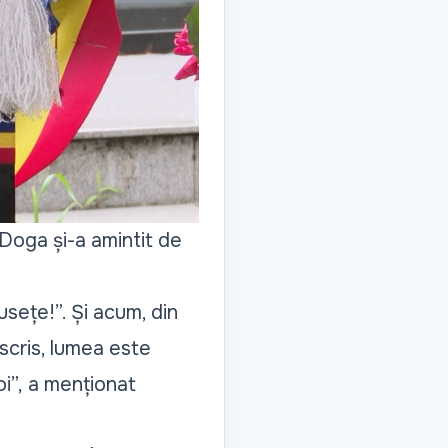
a Doga și-a amintit de
musețe!”. Și acum, din
 scris, lumea este
i”,
a menționat