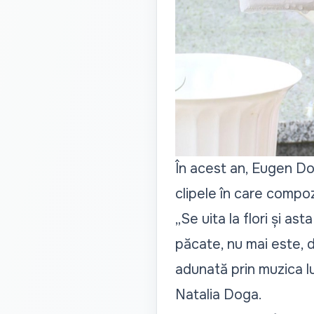
În acest an, Eugen Doga
clipele în care compoz
„Se uita la flori și ast
păcate, nu mai este, da
adunată prin muzica lui
Natalia Doga.