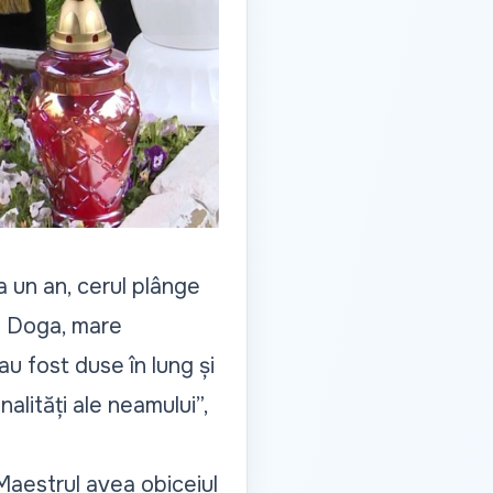
la un an, cerul plânge
en Doga, mare
au fost duse în lung și
nalități ale neamului”,
 Maestrul avea obiceiul