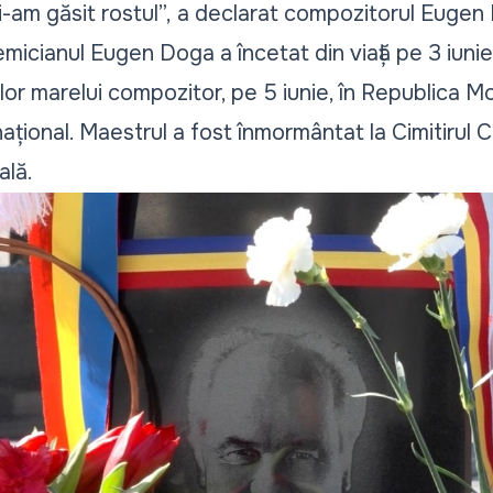
-am găsit rostul”,
a declarat compozitorul Eugen
micianul Eugen Doga a încetat din viață pe 3 iunie
iilor marelui compozitor, pe 5 iunie, în Republica 
național. Maestrul a fost înmormântat la Cimitirul 
ală.