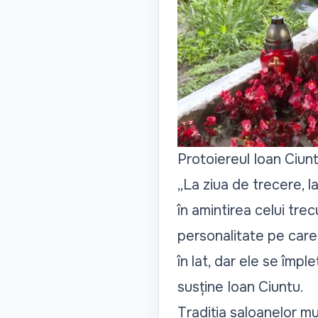
Protoiereul Ioan Ciunt
„La ziua de trecere, la
în amintirea celui tr
personalitate pe care 
în lat, dar ele se împl
susține Ioan Ciuntu.
Tradiția saloanelor mu