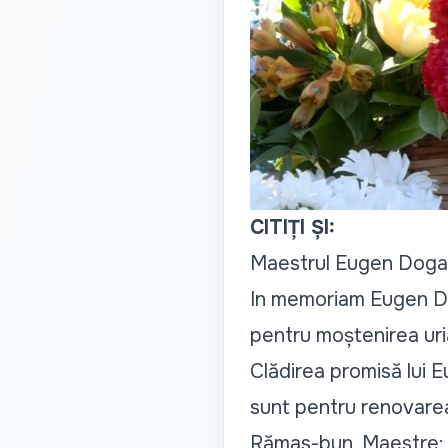
CITIȚI ȘI:
Maestrul Eugen Doga, 
In memoriam Eugen Dog
pentru moștenirea uri
Clădirea promisă lui E
sunt pentru renovare
Rămas-bun, Maestre: P