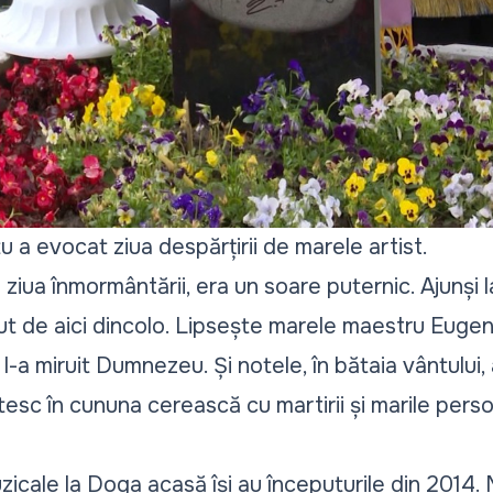
u a evocat ziua despărțirii de marele artist.
 ziua înmormântării, era un soare puternic. Ajunși 
ecut de aici dincolo. Lipsește marele maestru Eug
l-a miruit Dumnezeu. Și notele, în bătaia vântului, 
etesc în cununa cerească cu martirii și marile perso
zicale la Doga acasă își au începuturile din 2014.