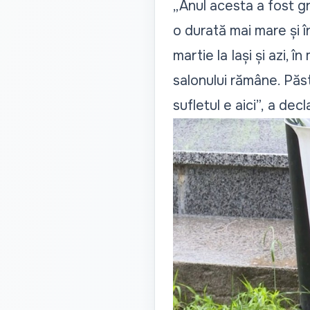
„Anul acesta a fost gr
o durată mai mare și 
martie la Iași și azi, î
salonului rămâne. Păs
sufletul e aici”,
a decla