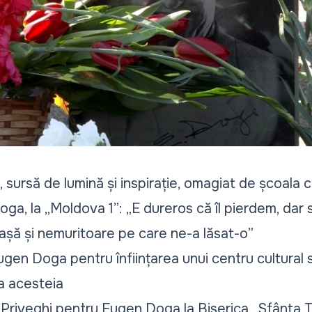
sursă de lumină și inspirație, omagiat de școala 
a, la „Moldova 1”: „E dureros că îl pierdem, dar
așă și nemuritoare pe care ne-a lăsat-o”
ugen Doga pentru înființarea unui centru cultural
a acesteia
riveghi pentru Eugen Doga la Biserica „Sfânta T