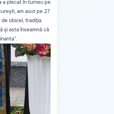
a a plecat în turneu pe
curești, am avut pe 27
 de obicei, tradiția
nă și asta înseamnă că
inanta”.