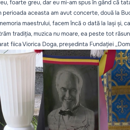
eu, foarte greu, dar eu mi-am spus în gând că tat
în perioada aceasta am avut concerte, două la Bu
n memoria maestrului, facem încă o dată la Iași și, ca
trăm tradiția, muzica nu moare, ea peste tot răsu
rat fiica Viorica Doga, președinta Fundației „Dom