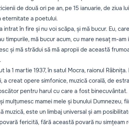
zicienii de două ori pe an, pe 15 ianuarie, de ziua l
în eternitate a poetului.
intrat în fire și nu voi scăpa, și mă bucur. Eu, car
rau timpurile, mă bucur acum, cu mare nesaț m-am i
esc și mă strădui să mă apropii de această frumoa
.
la 1 martie 1937, în satul Mocra, raionul Râbnița. 
, a creat opere simfonice, muzică corală, de estra
oscător pentru harul cu care a fost binecuvântat.
și mulțumesc mamei mele și bunului Dumnezeu, fi
 muzică, este un limbaj universal și am posibilita
povară fericită, fără această povară nu simțeam r