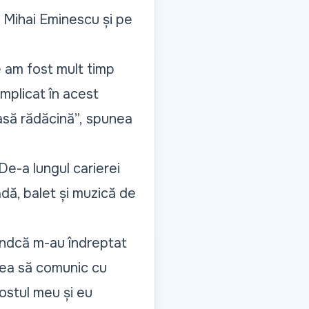
ui Mihai Eminescu și pe
e am fost mult timp
mplicat în acest
să rădăcină”,
spunea
De-a lungul carierei
dă, balet și muzică de
indcă m-au îndreptat
tea să comunic cu
ostul meu și eu