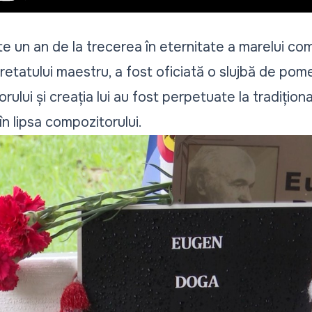
ște un an de la trecerea în eternitate a marelui c
gretatului maestru, a fost oficiată o slujbă de pom
ului și creația lui au fost perpetuate la tradiționa
în lipsa compozitorului.