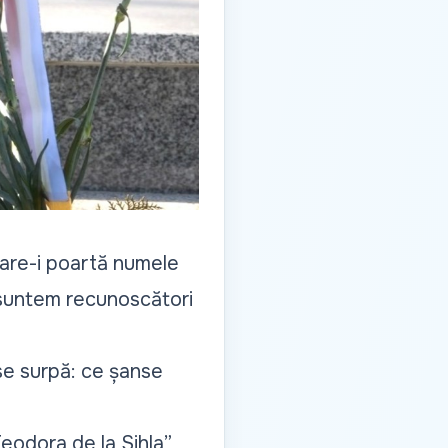
care-i poartă numele
 suntem recunoscători
 se surpă: ce șanse
eodora de la Sihla”