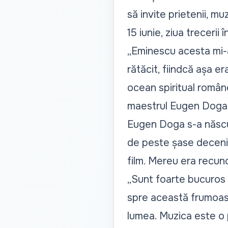
să invite prietenii, mu
15 iunie, ziua trecerii 
„Eminescu acesta mi-a 
rătăcit, fiindcă așa e
ocean spiritual român
maestrul Eugen Doga
Eugen Doga s-a născut 
de peste șase decenii
film. Mereu era recun
„Sunt foarte bucuros 
spre această frumoasă
lumea. Muzica este o 