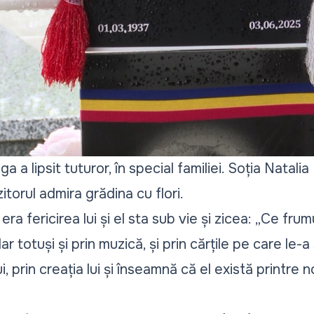
 a lipsit tuturor, în special familiei. Soția Natali
itorul admira grădina cu flori.
a era fericirea lui și el sta sub vie și zicea: „Ce fru
r totuși și prin muzică, și prin cărțile pe care le-a
, prin creația lui și înseamnă că el există printre no