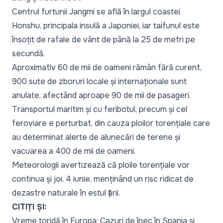
Centrul furtunii Jangmi se află în largul coastei
Honshu, principala insulă a Japoniei, iar taifunul este
însoțit de rafale de vânt de până la 25 de metri pe
secundă.
Aproximativ 60 de mii de oameni rămân fără curent,
900 sute de zboruri locale și internaționale sunt
anulate, afectând aproape 90 de mii de pasageri.
Transportul maritim și cu feribotul, precum și cel
feroviare e perturbat, din cauza ploilor torențiale care
au determinat alerte de alunecări de terene și
vacuarea a 400 de mii de oameni.
Meteorologii avertizează că ploile torențiale vor
continua și joi, 4 iunie, menținând un risc ridicat de
dezastre naturale în estul țării.
CITIȚI ȘI:
Vreme toridă în Europa: Cazuri de înec în Spania și