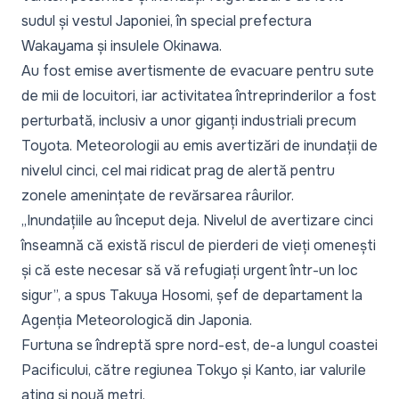
sudul și vestul Japoniei, în special prefectura
Wakayama și insulele Okinawa.
Au fost emise avertismente de evacuare pentru sute
de mii de locuitori, iar activitatea întreprinderilor a fost
perturbată, inclusiv a unor giganți industriali precum
Toyota. Meteorologii au emis avertizări de inundații de
nivelul cinci, cel mai ridicat prag de alertă pentru
zonele amenințate de revărsarea râurilor.
„Inundațiile au început deja. Nivelul de avertizare cinci
înseamnă că există riscul de pierderi de vieți omenești
și că este necesar să vă refugiați urgent într-un loc
sigur”,
a spus Takuya Hosomi, șef de departament la
Agenția Meteorologică din Japonia.
Furtuna se îndreptă spre nord-est, de-a lungul coastei
Pacificului, către regiunea Tokyo și Kanto, iar valurile
ating și nouă metri.