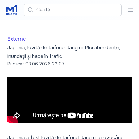
Caută
Cau
Externe
Japonia, lovită de taifunul Jangmi: Ploi abundente,
inundații și haos în trafic
Publicat
03.06.2026 22:07
Japonia a fost lovită de taifunul Jangmi, provocând