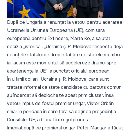
După ce Ungaria a renunțat la vetoul pentru aderarea
Ucrainei la Uniunea Europeană (UE), comisara
europeană pentru Extindere, Marta Ko, a salutat
decizia „istorică”.
„Ucraina și R. Moldova respectă deja
cerințele statului de drept stabilite de statele membre,
iar acum este momentul să accelereze drumul spre
apartenența la UE”
, a punctat oficialul european.
În ultimii doi ani, Ucraina și R. Moldova, care sunt
tratate informal ca state candidate cu parcurs comun,
au încercat să deblocheze acest prim cluster. Însă
vetoul impus de fostul premier ungar, Viktor Orbán,
chiar în perioada în care țara sa deținea președinția
Consiliului UE, a blocat întregul proces.
Imediat după ce premierul ungar Péter Magyar a făcut