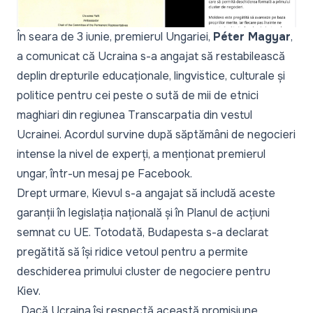
În seara de 3 iunie, premierul Ungariei,
Péter Magyar
,
a comunicat că Ucraina s-a angajat să restabilească
deplin drepturile educaționale, lingvistice, culturale și
politice pentru cei peste o sută de mii de etnici
maghiari din regiunea Transcarpatia din vestul
Ucrainei. Acordul survine după săptămâni de negocieri
intense la nivel de experți, a menționat premierul
ungar, într-un
mesaj
pe Facebook.
Drept urmare, Kievul s-a angajat să includă aceste
garanții în legislația națională și în Planul de acțiuni
semnat cu UE. Totodată, Budapesta s-a declarat
pregătită să își ridice vetoul pentru a permite
deschiderea primului cluster de negociere pentru
Kiev.
„Dacă Ucraina își respectă această promisiune,