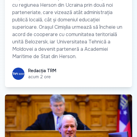
cu regiunea Herson din Ucraina prin două noi
parteneriate, care vizează atât administrația
publică locală, cât și domeniul educației
superioare. Orașul Cimișlia urmează să încheie un
acord de cooperare cu comunitatea teritorială
unită Belozersk, iar Universitatea Tehnică a
Moldovei a devenit parteneră a Academiei
Maritime de Stat din Herson.
Redacția TRM
Redacția TRM
acum 2 ore