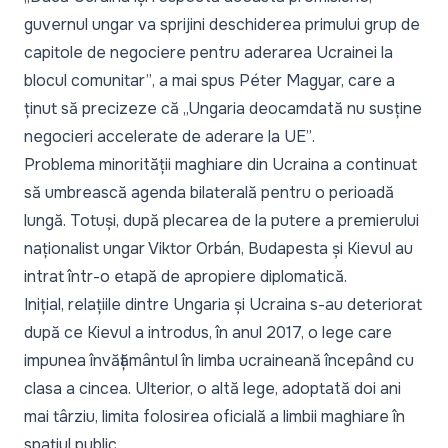
guvernul ungar va sprijini deschiderea primului grup de
capitole de negociere pentru aderarea Ucrainei la
blocul comunitar”
, a mai spus Péter Magyar, care a
ținut să precizeze că
„Ungaria deocamdată nu susține
negocieri accelerate de aderare la UE”
.
Problema minorității maghiare din Ucraina a continuat
să umbrească agenda bilaterală pentru o perioadă
lungă. Totuși, după plecarea de la putere a premierului
naționalist ungar Viktor Orbán, Budapesta și Kievul au
intrat într-o etapă de apropiere diplomatică.
Inițial, relațiile dintre Ungaria și Ucraina s-au deteriorat
după ce Kievul a introdus, în anul 2017, o lege care
impunea învățământul în limba ucraineană începând cu
clasa a cincea. Ulterior, o altă lege, adoptată doi ani
mai târziu, limita folosirea oficială a limbii maghiare în
spațiul public.