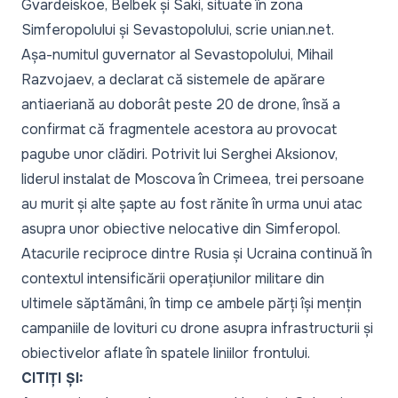
Gvardeiskoe, Belbek și Saki, situate în zona
Simferopolului și Sevastopolului, scrie
unian.net
.
Așa-numitul guvernator al Sevastopolului, Mihail
Razvojaev, a declarat că sistemele de apărare
antiaeriană au doborât peste 20 de drone, însă a
confirmat că fragmentele acestora au provocat
pagube unor clădiri. Potrivit lui Serghei Aksionov,
liderul instalat de Moscova în Crimeea, trei persoane
au murit și alte șapte au fost rănite în urma unui atac
asupra unor obiective nelocative din Simferopol.
Atacurile reciproce dintre Rusia și Ucraina continuă în
contextul intensificării operațiunilor militare din
ultimele săptămâni, în timp ce ambele părți își mențin
campaniile de lovituri cu drone asupra infrastructurii și
obiectivelor aflate în spatele liniilor frontului.
CITIȚI ȘI: