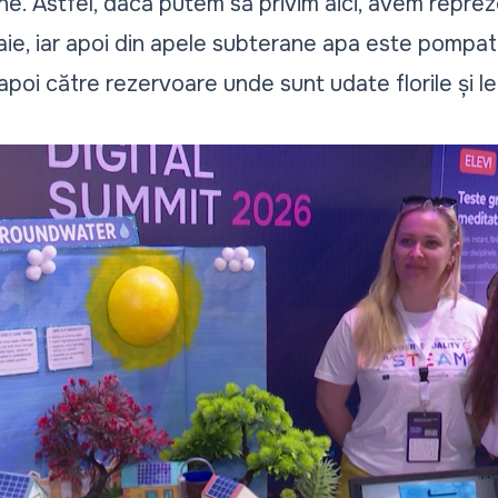
ene. Astfel, dacă putem să privim aici, avem repre
ie, iar apoi din apele subterane apa este pompată ș
apoi către rezervoare unde sunt udate florile și 