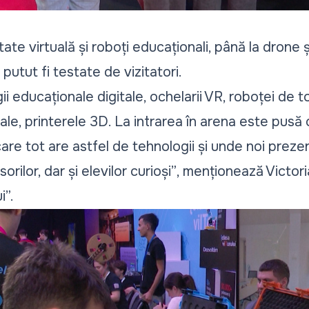
tate virtuală și roboți educaționali, până la drone
putut fi testate de vizitatori.
 educaționale digitale, ochelarii VR, roboței de tot
ale, printerele 3D. La intrarea în arena este pus
are tot are astfel de tehnologii și unde noi preze
orilor, dar și elevilor curioși”
, menționează Victori
i”.