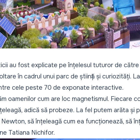
icii au fost explicate pe înțelesul tuturor de către
re în cadrul unui parc de știință și curiozități. La
tre cele peste 70 de exponate interactive.
tăm oamenilor cum are loc magnetismul. Fiecare co
nțeleagă, adică să probeze. La fel putem arăta și
 Newton, să înțeleagă cum ea funcționează, să î
e Tatiana Nichifor.