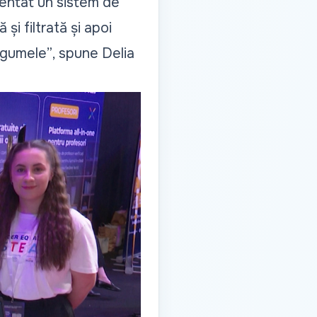
zentat un sistem de
i filtrată și apoi
legumele”
, spune Delia