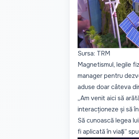
Sursa: TRM
Magnetismul, legile fiz
manager pentru dezvolta
aduse doar câteva din
„Am venit aici să ară
interacționeze și să î
Să cunoască legea lui
fi aplicată în viață”
spun