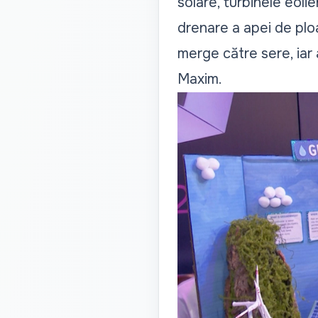
solare, turbinele eoli
drenare a apei de ploa
merge către sere, iar 
Maxim.