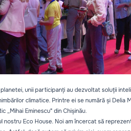
planetei, unii participanți au dezvoltat soluții int
bărilor climatice. Printre ei se numără și Delia M
ic „Mihai Eminescu" din Chișinău.
l nostru Eco House. Noi am încercat să reprezent