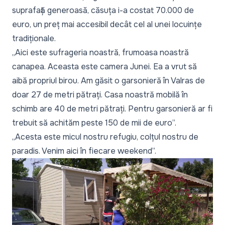
suprafață generoasă, căsuța i-a costat 70.000 de
euro, un preț mai accesibil decât cel al unei locuințe
tradiționale.
„Aici este sufrageria noastră, frumoasa noastră
canapea. Aceasta este camera Junei. Ea a vrut să
aibă propriul birou. Am găsit o garsonieră în Valras de
doar 27 de metri pătrați. Casa noastră mobilă în
schimb are 40 de metri pătrați. Pentru garsonieră ar fi
trebuit să achităm peste 150 de mii de euro”.
„Acesta este micul nostru refugiu, colțul nostru de
paradis. Venim aici în fiecare weekend”.