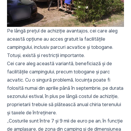
Pe lângă prețul de achiziție avantajos, cei care aleg
această opțiune au acces gratuit la facilitățile
campingului, inclusiv parcuri acvatice și tobogane.
Totuși, există și restricții importante.
Cei care aleg această variantă, beneficiază și de
facilitățile campingului, precum tobogane și parc
acvatic. Cu o singură problemă, locuința poate fi
folosită numai din aprilie până în septembrie, pe durata
sezonului estival, în plus pe lângă costul de achiziție,
proprietarii trebuie să plătească anual chiria terenului
și taxele de întreținere.
„Costurile sunt între 7 și 9 mii de euro pe an, în funcție
de amplasare, de zona din camping și de dimensiunea