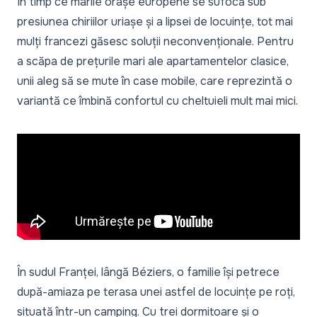
În timp ce marile orașe europene se sufocă sub
presiunea chiriilor uriașe și a lipsei de locuințe, tot mai
mulți francezi găsesc soluții neconvenționale. Pentru
a scăpa de prețurile mari ale apartamentelor clasice,
unii aleg să se mute în case mobile, care reprezintă o
variantă ce îmbină confortul cu cheltuieli mult mai mici.
În sudul Franței, lângă Béziers, o familie își petrece
după-amiaza pe terasa unei astfel de locuințe pe roți,
situată într-un camping. Cu trei dormitoare și o