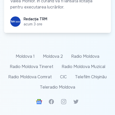
Valea Morilor. În curând va fi lansată licitația
pentru executarea lucrărilor.
Redacția TRM
Redacția TRM
acum 3 ore
Moldova 1
Moldova 2
Radio Moldova
Radio Moldova Tineret
Radio Moldova Muzical
Radio Moldova Comrat
CIC
Telefilm Chișinău
Teleradio Moldova
Google News
Facebook
Instagram
Twitter