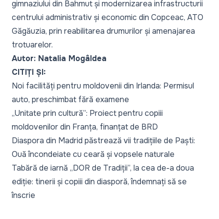
gimnaziului din Bahmut și modernizarea infrastructurii
centrului administrativ și economic din Copceac, ATO
Găgăuzia, prin reabilitarea drumurilor și amenajarea
trotuarelor.
Autor: Natalia Mogâldea
CITIȚI ȘI:
Noi facilități pentru moldovenii din Irlanda: Permisul
auto, preschimbat fără examene
„Unitate prin cultură”: Proiect pentru copiii
moldovenilor din Franța, finanțat de BRD
Diaspora din Madrid păstrează vii tradițiile de Paști:
Ouă încondeiate cu ceară și vopsele naturale
Tabără de iarnă „DOR de Tradiții”, la cea de-a doua
ediție: tinerii și copiii din diasporă, îndemnați să se
înscrie