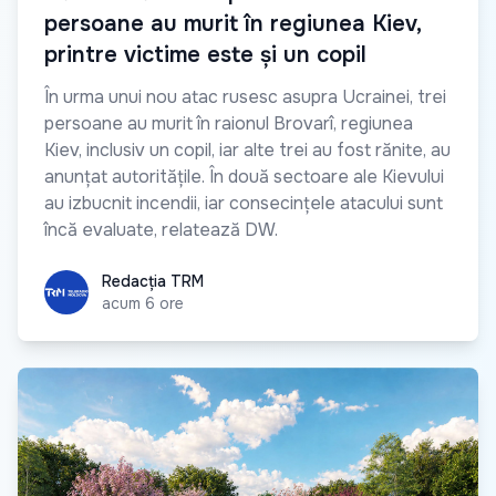
persoane au murit în regiunea Kiev,
printre victime este și un copil
În urma unui nou atac rusesc asupra Ucrainei, trei
persoane au murit în raionul Brovarî, regiunea
Kiev, inclusiv un copil, iar alte trei au fost rănite, au
anunțat autoritățile. În două sectoare ale Kievului
au izbucnit incendii, iar consecințele atacului sunt
încă evaluate, relatează DW.
Redacția TRM
Redacția TRM
acum 6 ore