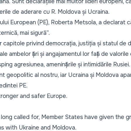
ană. Sunt declarațiile mai multor lideri europeni, c
rile de aderare cu R. Moldova și Ucraina.
lui European (PE), Roberta Metsola, a declarat 
rnică, mai sigură”.
capitole privind democrația, justiția și statul de 
ale ambelor țări și angajamentul lor față de valori
ping agresiunea, amenințările și intimidările Rusiei
t geopolitic al nostru, iar Ucraina și Moldova apar
edintei PE.
stronger and safer Europe.
long called for, Member States have given the gr
ns with Ukraine and Moldova.