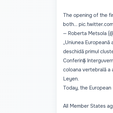
The opening of the fi
both…
pic.twitter.
— Roberta Metsola (
„Uniunea Europeană a
deschidă primul clust
Conferință Interguver
coloana vertebrală a a
Leyen.
Today, the European 
All Member States agr