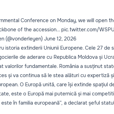
ernmental Conference on Monday, we will open th
ackbone of the accession…
pic.twitter.com/WS
yen (@vonderleyen)
June 12, 2026
tru istoria extinderii Uniunii Europene. Cele 27 d
ocierile de aderare cu Republica Moldova și Ucra
at valorilor fundamentale. România a susținut stat
s și va continua să le stea alături cu expertiză și 
uropean. O Europă unită, care își extinde spațiul 
tate, este o Europă mai puternică și mai competitiv
 este în familia europeană”,
a declarat șeful statu