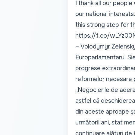
I thank all our people
our national interests
this strong step for t
https://t.co/wLYz0
— Volodymyr Zelens
Europarlamentarul Sie
progrese extraordinar
reformelor necesare 
„Negocierile de aderar
astfel că deschiderea 
din aceste aproape șa
următorii ani, stat me
continuare alături de R