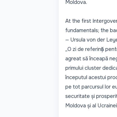
Moldova.
At the first Intergov
fundamentals; the b
— Ursula von der Le
„O zi de referință pen
agreat să înceapă neg
primului cluster dedic
începutul acestui proce
pe tot parcursul lor e
securitate și prosperi
Moldova și al Ucrainei