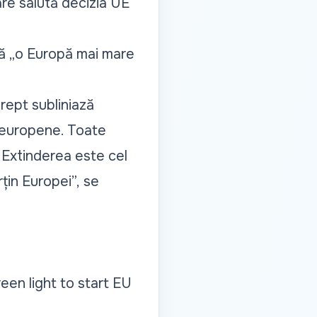
are salută decizia UE
că „o Europă mai mare
drept subliniază
le europene. Toate
. Extinderea este cel
țin Europei”,
se
een light to start EU