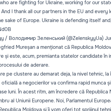
 who are fighting for Ukraine, working for our sta
. And I thank all our partners in the EU and every 
he sake of Europe. Ukraine is defending itself and, 
0Nd0B
kyy / Володимир Зеленський (@ZelenskyyUa)
Ju
gfried Mureșan a menționat că Republica Moldova
e și este, acum, premianta statelor candidate în
procesului de aderare.
e pe clustere au demarat deja, la nivel tehnic, la 
oficială a negocierilor va confirma rapid munca și
se luni. În acest ritm, am încredere că Republica 
mbru al Uniunii Europene. Noi, Parlamentul Europea
epublica Moldova și îi vom oferi tot sprijinul tehni