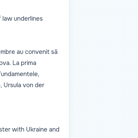
f law underlines
embre au convenit să
ova. La prima
 fundamentele,
, Ursula von der
ster with Ukraine and