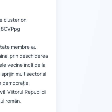
e cluster on
PU8CVPpg
e state membre au
ina, prin deschiderea
ele vecine încă de la
sprijin multisectorial
de democrație,
ă. Viitorul Republicii
lui român.