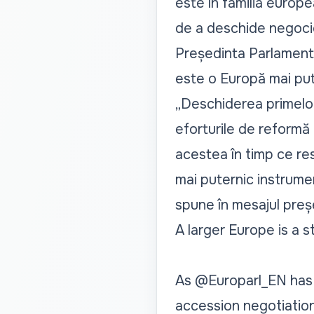
este în familia europe
de a deschide negocie
Președinta Parlamentu
este o Europă mai pute
„Deschiderea primelor 
eforturile de reformă 
acestea în timp ce res
mai puternic instrumen
spune în mesajul preș
A larger Europe is a 
As
@Europarl_EN
has 
accession negotiatio