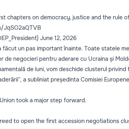
rst chapters on democracy, justice and the rule o
com/JqSO2aQTVB
@EP_President)
June 12, 2026
 făcut un pas important înainte. Toate statele m
er de negocieri pentru aderare cu Ucraina și Mold
namentală de luni, vom deschide clusterul privind
derării”,
a subliniat președinta Comisiei Europene
Union took a major step forward.
eed to open the first accession negotiations clu