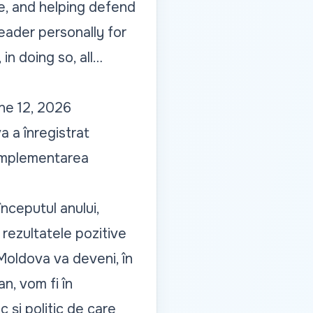
te, and helping defend
leader personally for
in doing so, all…
ne 12, 2026
 a înregistrat
 implementarea
începutul anului,
 rezultatele pozitive
Moldova va deveni, în
n, vom fi în
c și politic de care