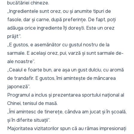
bucătăriei chineze.
„Ingredientele sunt orez, ou și anumite tipuri de
fasole, dar și carne, după preferințe. De fapt, poți
adăuga orice ingrediente îți dorești. Este un orez
prăjit”.
„E gustos, e asemănător cu gustul nostru de la
sarmale. E același orez, pui, varză și sunt sarmale de-
ale noastre”.
„Ceaiul e foarte bun, are așa un gust dulciu, cu aromă
de trandafir. E gustos, îmi amintește de mâncarea
japoneză”.
Programul a inclus și prezentarea sportului național al
Chinei, tenisul de masă.
„Îmi amintesc de tinerețe, cândva am jucat și în școală,
și în diferite situații”.
Majoritatea vizitatorilor spun că au rămas impresionați