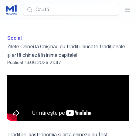
Caută
Cau
Social
Zilele Chinei la Chișinău cu tradiții, bucate tradiționale
și artă chineză în inima capitalei
Publicat
13.06.2026 21:47
Tradițiile, gastronomia și arta chineză au fost