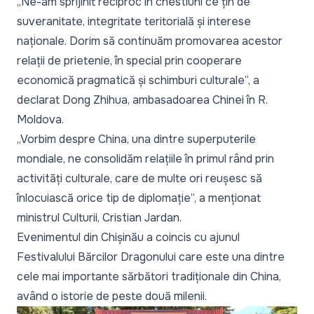
„Ne-am sprijinit reciproc în chestiuni ce țin de
suveranitate, integritate teritorială și interese
naționale. Dorim să continuăm promovarea acestor
relații de prietenie, în special prin cooperare
economică pragmatică și schimburi culturale”,
a
declarat Dong Zhihua, ambasadoarea Chinei în R.
Moldova.
„Vorbim despre China, una dintre superputerile
mondiale, ne consolidăm relațiile în primul rând prin
activități culturale, care de multe ori reușesc să
înlocuiască orice tip de diplomație”,
a menționat
ministrul Culturii, Cristian Jardan.
Evenimentul din Chișinău a coincis cu ajunul
Festivalului Bărcilor Dragonului care este una dintre
cele mai importante sărbători tradiționale din China,
având o istorie de peste două milenii.