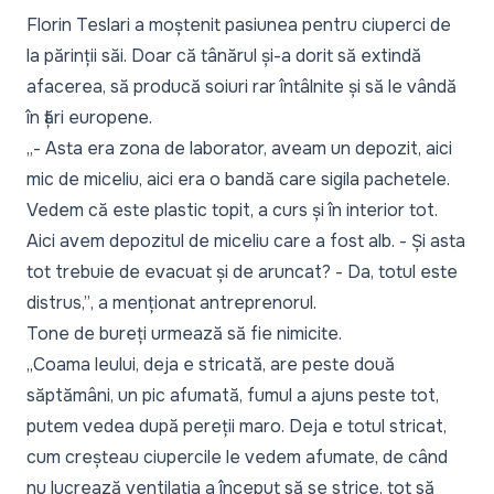
Florin Teslari a moștenit pasiunea pentru ciuperci de
la părinții săi. Doar că tânărul și-a dorit să extindă
afacerea, să producă soiuri rar întâlnite și să le vândă
în țări europene.
„- Asta era zona de laborator, aveam un depozit, aici
mic de miceliu, aici era o bandă care sigila pachetele.
Vedem că este plastic topit, a curs și în interior tot.
Aici avem depozitul de miceliu care a fost alb. - Și asta
tot trebuie de evacuat și de aruncat? - Da, totul este
distrus,”
, a menționat antreprenorul.
Tone de bureți urmează să fie nimicite.
„Coama leului, deja e stricată, are peste două
săptămâni, un pic afumată, fumul a ajuns peste tot,
putem vedea după pereții maro. Deja e totul stricat,
cum creșteau ciupercile le vedem afumate, de când
nu lucrează ventilația a început să se strice, tot să