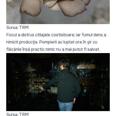
Sursa: TRM
Focul a distrus utilajele costisitoare, iar fumul dens a
nimicit producția. Pompierii au luptat ore în șir cu
flăcările însă practic nimic nu a mai putut fi salvat.
Sursa: TRM