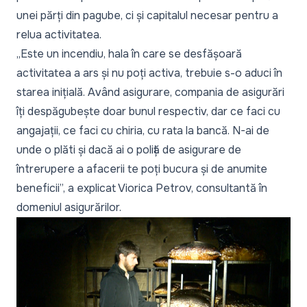
unei părți din pagube, ci și capitalul necesar pentru a
relua activitatea.
„Este un incendiu, hala în care se desfășoară
activitatea a ars și nu poți activa, trebuie s-o aduci în
starea inițială. Având asigurare, compania de asigurări
îți despăgubește doar bunul respectiv, dar ce faci cu
angajații, ce faci cu chiria, cu rata la bancă. N-ai de
unde o plăti și dacă ai o poliță de asigurare de
întrerupere a afacerii te poți bucura și de anumite
beneficii”,
a explicat Viorica Petrov, consultantă în
domeniul asigurărilor.