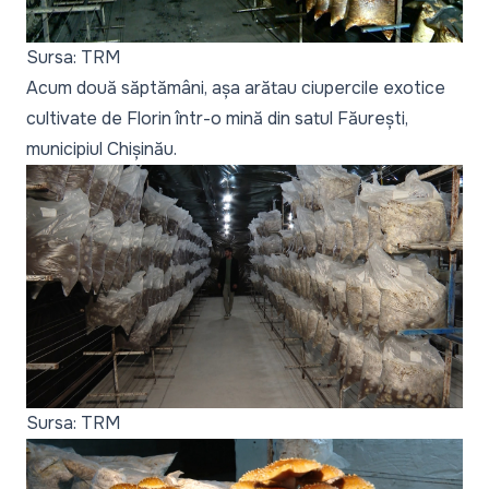
Sursa: TRM
Acum două săptămâni, așa arătau ciupercile exotice
cultivate de Florin într-o mină din satul Făurești,
municipiul Chișinău.
Sursa: TRM