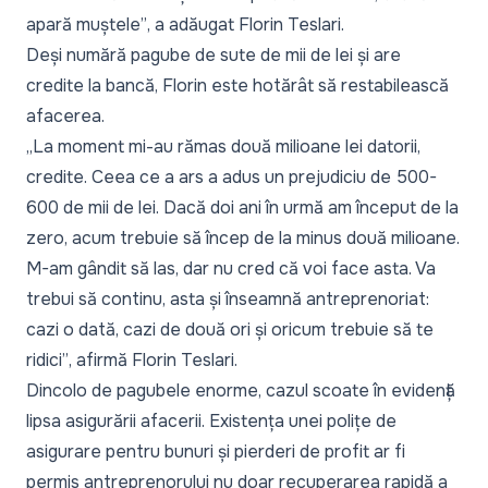
apară muștele”
, a adăugat Florin Teslari.
Deși numără pagube de sute de mii de lei și are
credite la bancă, Florin este hotărât să restabilească
afacerea.
„La moment mi-au rămas două milioane lei datorii,
credite. Ceea ce a ars a adus un prejudiciu de 500-
600 de mii de lei. Dacă doi ani în urmă am început de la
zero, acum trebuie să încep de la minus două milioane.
M-am gândit să las, dar nu cred că voi face asta. Va
trebui să continu, asta și înseamnă antreprenoriat:
cazi o dată, cazi de două ori și oricum trebuie să te
ridici”
, afirmă Florin Teslari.
Dincolo de pagubele enorme, cazul scoate în evidență
lipsa asigurării afacerii. Existența unei polițe de
asigurare pentru bunuri și pierderi de profit ar fi
permis antreprenorului nu doar recuperarea rapidă a