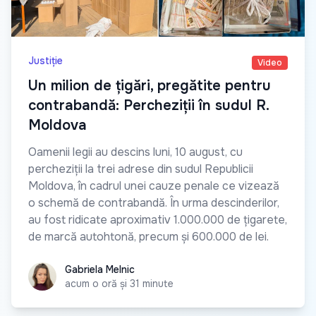
Justiție
Video
Un milion de țigări, pregătite pentru
contrabandă: Percheziții în sudul R.
Moldova
Oamenii legii au descins luni, 10 august, cu
percheziții la trei adrese din sudul Republicii
Moldova, în cadrul unei cauze penale ce vizează
o schemă de contrabandă. În urma descinderilor,
au fost ridicate aproximativ 1.000.000 de țigarete,
de marcă autohtonă, precum și 600.000 de lei.
Gabriela Melnic
Gabriela Melnic
acum o oră și 31 minute