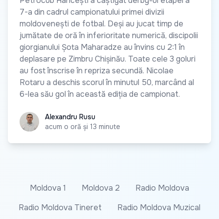
Petrocub Hâncești a câștigat derby-ul etapei a
7-a din cadrul campionatului primei divizii
moldovenești de fotbal. Deși au jucat timp de
jumătate de oră în inferioritate numerică, discipolii
giorgianului Șota Maharadze au învins cu 2:1 în
deplasare pe Zimbru Chișinău. Toate cele 3 goluri
au fost înscrise în repriza secundă. Nicolae
Rotaru a deschis scorul în minutul 50, marcând al
6-lea său gol în această ediția de campionat.
Alexandru Rusu
Alexandru Rusu
acum o oră și 13 minute
Moldova 1
Moldova 2
Radio Moldova
Radio Moldova Tineret
Radio Moldova Muzical