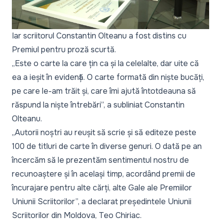
Iar scriitorul Constantin Olteanu a fost distins cu
Premiul pentru proză scurtă.
„Este o carte la care țin ca și la celelalte, dar uite că
ea a ieșit în evidență. O carte formată din niște bucăți,
pe care le-am trăit și, care îmi ajută întotdeauna să
răspund la niște întrebări”,
a subliniat Constantin
Olteanu.
„Autorii noștri au reușit să scrie și să editeze peste
100 de titluri de carte în diverse genuri. O dată pe an
încercăm să le prezentăm sentimentul nostru de
recunoaștere și în același timp, acordând premii de
încurajare pentru alte cărți, alte Gale ale Premiilor
Uniunii Scriitorilor”,
a declarat președintele Uniunii
Scriitorilor din Moldova, Teo Chiriac.