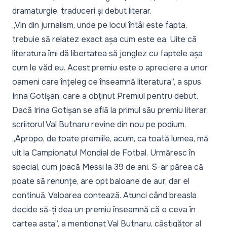
dramaturgie, traduceri și debut literar.
„Vin din jurnalism, unde pe locul întâi este fapta,
trebuie să relatez exact așa cum este ea. Uite că
literatura îmi dă libertatea să jonglez cu faptele așa
cum le văd eu. Acest premiu este o apreciere a unor
oameni care înțeleg ce înseamnă literatura”,
a spus
Irina Gotișan, care a obținut Premiul pentru debut.
Dacă Irina Gotișan se află la primul său premiu literar,
scriitorul Val Butnaru revine din nou pe podium.
„Apropo, de toate premiile, acum, ca toată lumea, mă
uit la Campionatul Mondial de Fotbal. Urmăresc în
special, cum joacă Messi la 39 de ani. S-ar părea că
poate să renunțe, are opt baloane de aur, dar el
continuă. Valoarea contează. Atunci când breasla
decide să-ți dea un premiu înseamnă că e ceva în
cartea asta”,
a menționat Val Butnaru, câștigător al