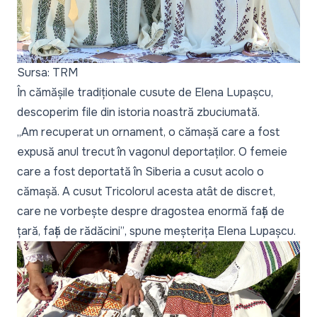
Sursa: TRM
În cămășile tradiționale cusute de Elena Lupașcu,
descoperim file din istoria noastră zbuciumată.
„Am recuperat un ornament, o cămașă care a fost
expusă anul trecut în vagonul deportaților. O femeie
care a fost deportată în Siberia a cusut acolo o
cămașă. A cusut Tricolorul acesta atât de discret,
care ne vorbește despre dragostea enormă față de
țară, față de rădăcini”
, spune meșterița Elena Lupașcu.