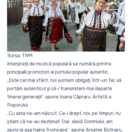
Sursa: TRM
Interpreții de muzică populară se numără printre
principalii promotori ai portului popular autentic.
„Este cel mai sfânt, noi suntem obligați, într-un fel, să
purtăm autenticul și să-l transmitem mai departe
tinerei generații”
, spune Ioana Căpraru, Artistă a
Poporului.
„Cu asta ne-am născut. Ce-i drept, noi, pe timpuri, nu
știam că ne-au dezbinat. Dar, slavă Domnului, am
ajuns la așa haine frumoase”
, spune Arsenie Botnaru,