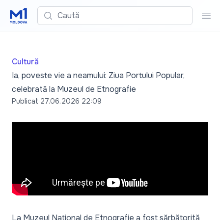
Caută
Cau
Cultură
Ia, poveste vie a neamului: Ziua Portului Popular,
celebrată la Muzeul de Etnografie
Publicat
27.06.2026 22:09
La Muzeul Național de Etnografie a fost sărbătorită