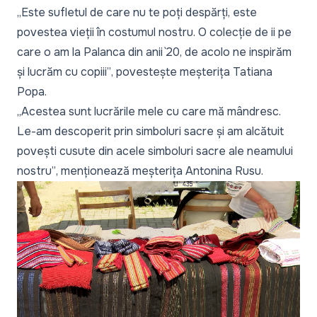
„Este sufletul de care nu te poți despărți, este
povestea vieții în costumul nostru. O colecție de ii pe
care o am la Palanca din anii `20, de acolo ne inspirăm
și lucrăm cu copiii”
, povestește meșterița Tatiana
Popa.
„Acestea sunt lucrările mele cu care mă mândresc.
Le-am descoperit prin simboluri sacre și am alcătuit
povești cusute din acele simboluri sacre ale neamului
nostru”
, menționează meșterița Antonina Rusu.