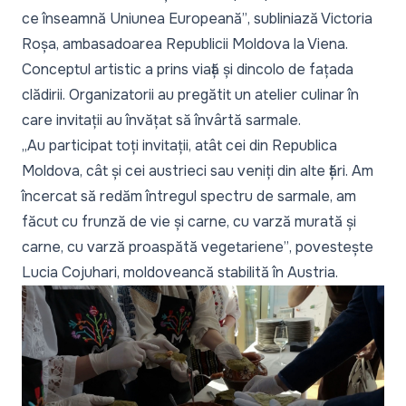
ce înseamnă Uniunea Europeană”
, subliniază Victoria
Roșa, ambasadoarea Republicii Moldova la Viena.
Conceptul artistic a prins viață și dincolo de fațada
clădirii. Organizatorii au pregătit un atelier culinar în
care invitații au învățat să învârtă sarmale.
„Au participat toți invitații, atât cei din Republica
Moldova, cât și cei austrieci sau veniți din alte țări. Am
încercat să redăm întregul spectru de sarmale, am
făcut cu frunză de vie și carne, cu varză murată și
carne, cu varză proaspătă vegetariene”
, povestește
Lucia Cojuhari, moldoveancă stabilită în Austria.