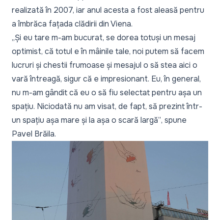
realizată în 2007, iar anul acesta a fost aleasă pentru
a îmbrăca fațada clădirii din Viena.
„Și eu tare m-am bucurat, se dorea totuși un mesaj
optimist, că totul e în mâinile tale, noi putem să facem
lucruri și chestii frumoase și mesajul o să stea aici o
vară întreagă, sigur că e impresionant. Eu, în general,
nu m-am gândit că eu o să fiu selectat pentru așa un
spațiu. Niciodată nu am visat, de fapt, să prezint într-
un spațiu așa mare și la așa o scară largă”
, spune
Pavel Brăila.