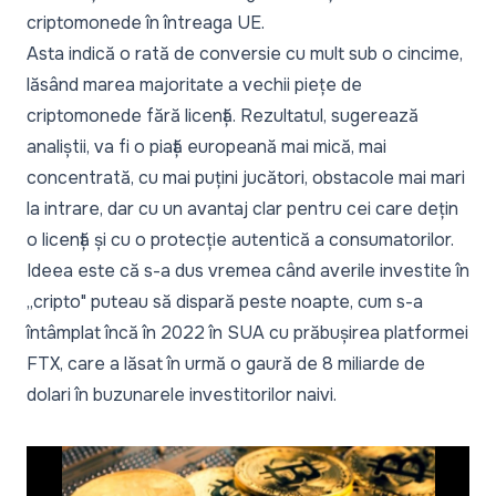
criptomonede în întreaga UE.
Asta indică o rată de conversie cu mult sub o cincime,
lăsând marea majoritate a vechii piețe de
criptomonede fără licență. Rezultatul, sugerează
analiștii, va fi o piață europeană mai mică, mai
concentrată, cu mai puțini jucători, obstacole mai mari
la intrare, dar cu un avantaj clar pentru cei care dețin
o licență și cu o protecție autentică a consumatorilor.
Ideea este că s-a dus vremea când averile investite în
„cripto" puteau să dispară peste noapte, cum s-a
întâmplat încă în 2022 în SUA cu prăbușirea platformei
FTX, care a lăsat în urmă o gaură de 8 miliarde de
dolari în buzunarele investitorilor naivi.