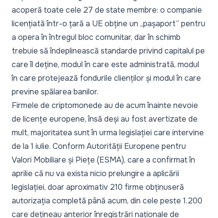
acoperă toate cele 27 de state membre: o companie
licențiată într-o țară a UE obține un „pașaport” pentru
a opera în întregul bloc comunitar, dar în schimb
trebuie să îndeplinească standarde privind capitalul pe
care îl deține, modul în care este administrată, modul
în care protejează fondurile clienților și modul în care
previne spălarea banilor.
Firmele de criptomonede au de acum înainte nevoie
de licențe europene, însă deși au fost avertizate de
mult, majoritatea sunt în urma legislației care intervine
de la 1 iulie. Conform Autorității Europene pentru
Valori Mobiliare și Piețe (ESMA), care a confirmat în
aprilie că nu va exista nicio prelungire a aplicării
legislației, doar aproximativ 210 firme obținuseră
autorizația completă până acum, din cele peste 1.200
care dețineau anterior înregistrări naționale de