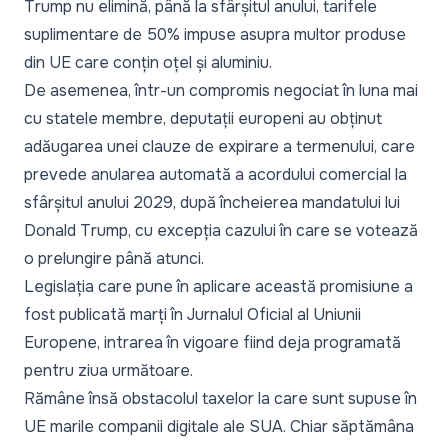
Trump nu elimină, până la sfârșitul anului, tarifele
suplimentare de 50% impuse asupra multor produse
din UE care conțin oțel și aluminiu.
De asemenea, într-un compromis negociat în luna mai
cu statele membre, deputații europeni au obținut
adăugarea unei clauze de expirare a termenului, care
prevede anularea automată a acordului comercial la
sfârșitul anului 2029, după încheierea mandatului lui
Donald Trump, cu excepția cazului în care se votează
o prelungire până atunci.
Legislația care pune în aplicare această promisiune a
fost publicată marți în Jurnalul Oficial al Uniunii
Europene, intrarea în vigoare fiind deja programată
pentru ziua următoare.
Rămâne însă obstacolul taxelor la care sunt supuse în
UE marile companii digitale ale SUA. Chiar săptămâna