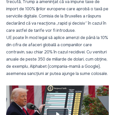
trecută, Trump a amenințat că va impune taxe de
import de 100% țărilor europene care aprobă o taxă pe
serviciile digitale. Comisia de la Bruxelles a răspuns
declarând că va reacționa „rapid și decisiv” în cazul în
care astfel de tarife vor fi introduse.
UE poate în mod legal să aplice amenzi de până la 10%
din cifra de afaceri globală a companiilor care
contravin, sau chiar 20% în cazul recidivei. Cu venituri
anuale de peste 350 de miliarde de dolari, cum obține,
de exemplu, Alphabet (compania-mamă a Google),
asemenea sancțiuni ar putea ajunge la sume colosale.