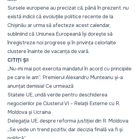
Sursele europene au precizat că, până în prezent, nu
există indicii că evoluțiile politice recente de la
Chișinău ar urma să afecteze acest calendar,
subliniind că Uniunea Europeană își dorește să
înregistreze noi progrese și în privința celorlalte
clustere înainte de vacanța de vară.
CITIȚI ȘI:
„Nu-mi mai pot exercita mandatul în acord cu principiile
pe care le am”: Premierul Alexandru Munteanu și-a
anunțat demisia! Ce urmează
Statele UE, undă verde pentru deschiderea
negocierilor pe Clusterul VI – Relații Externe cu R.
Moldova și Ucraina
Delegația UE, despre reforma justiției din R. Moldova:
„Se vede un trend pozitiv, dar decizia finală va fi și
politică”