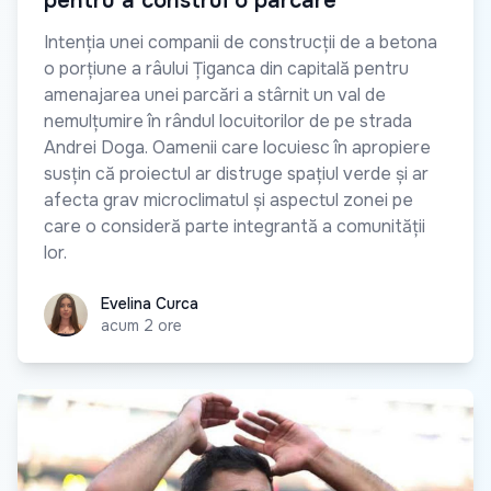
pentru a construi o parcare
Intenția unei companii de construcții de a betona
o porțiune a râului Țiganca din capitală pentru
amenajarea unei parcări a stârnit un val de
nemulțumire în rândul locuitorilor de pe strada
Andrei Doga. Oamenii care locuiesc în apropiere
susțin că proiectul ar distruge spațiul verde și ar
afecta grav microclimatul și aspectul zonei pe
care o consideră parte integrantă a comunității
lor.
Evelina Curca
Evelina Curca
acum 2 ore