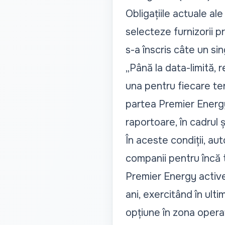
Obligațiile actuale ale
selecteze furnizorii p
s-a înscris câte un sin
„Până la data-limită, 
una pentru fiecare teri
partea Premier Energy
raportoare, în cadrul 
În aceste condiții, au
companii pentru încă t
Premier Energy active
ani, exercitând în ulti
opțiune în zona operat