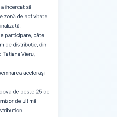
E a încercat să
re zonă de activitate
inalizată.
de participare, câte
m de distribuție, din
t Tatiana Vieru,
desemnarea acelorași
oldova de peste 25 de
urnizor de ultimă
stribution.