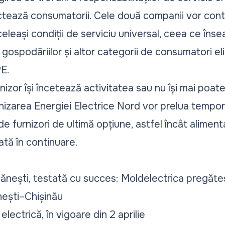
ctează consumatorii. Cele două companii vor cont
celeași condiții de serviciu universal, ceea ce îns
 gospodăriilor și altor categorii de consumatori eligi
E.
izor își încetează activitatea sau nu își mai poate 
nizarea Energiei Electrice Nord vor prelua tempo
 de furnizori de ultimă opțiune, astfel încât alime
ată în continuare.
cănești, testată cu succes: Moldelectrica pregăt
nești–Chișinău
electrică, în vigoare din 2 aprilie