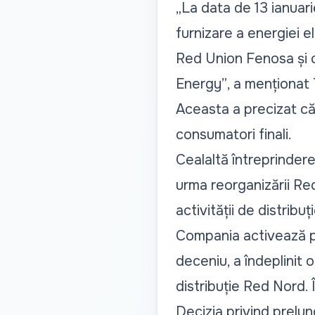
„La data de 13 ianuarie
furnizare a energiei el
Red Union Fenosa și c
Energy”
, a menționat 
Aceasta a precizat că
consumatori finali.
Cealaltă întreprindere
urma reorganizării Red
activității de distribu
Compania activează pe 
deceniu, a îndeplinit ob
distribuție Red Nord.
Decizia privind prelung