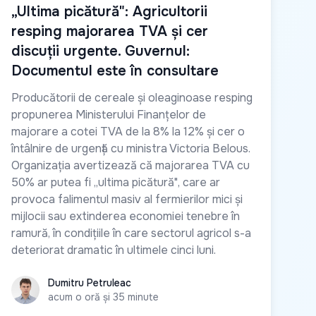
„Ultima picătură": Agricultorii
resping majorarea TVA și cer
discuții urgente. Guvernul:
Documentul este în consultare
Producătorii de cereale și oleaginoase resping
propunerea Ministerului Finanțelor de
majorare a cotei TVA de la 8% la 12% și cer o
întâlnire de urgență cu ministra Victoria Belous.
Organizația avertizează că majorarea TVA cu
50% ar putea fi „ultima picătură", care ar
provoca falimentul masiv al fermierilor mici și
mijlocii sau extinderea economiei tenebre în
ramură, în condițiile în care sectorul agricol s-a
deteriorat dramatic în ultimele cinci luni.
Dumitru Petruleac
Dumitru Petruleac
acum o oră și 35 minute