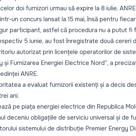
 celor doi furnizori urmau să expire la 8 iulie. ANR
rintr-un concurs lansat la 15 mai, însă pentru fieca
gur participant, astfel că procedura nu a putut fi f
respectiv 5 iunie, au fost înregistrate două cereri 
toriu autorizat prin licențele operatorilor de siste
 și Furnizarea Energiei Electrice Nord”
, a preciza
ședinței ANRE.
toritatea a evaluat furnizorii existenți și a decis 
rei ani.
ază pe piața energiei electrice din Republica M
mul deceniu obligațiile de serviciu universal și de f
orului sistemului de distribuție Premier Energy Di