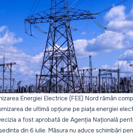
nizarea Energiei Electrice (FEE) Nord rămân compa
 furnizarea de ultimă opțiune pe piața energiei elec
 Decizia a fost aprobată de Agenția Națională pen
ședința din 6 iulie. Măsura nu aduce schimbări pe