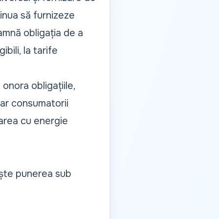
inua să furnizeze
eamnă obligația de a
bili, la tarife
onora obligațiile,
rar consumatorii
ntarea cu energie
ește punerea sub