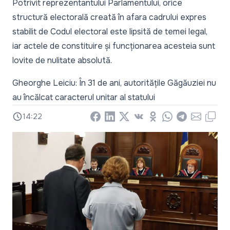
Potrivit reprezentantului Parlamentului, orice
structură electorală creată în afara cadrului expres
stabilit de Codul electoral este lipsită de temei legal,
iar actele de constituire și funcționarea acesteia sunt
lovite de nulitate absolută.
Gheorghe Leiciu: În 31 de ani, autoritățile Găgăuziei nu
au încălcat caracterul unitar al statului
14:22
Facebook
LinkedIn
X
Vkontakte
Odnoklassniki
WhatsApp
Telegram
Email
Copy