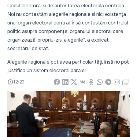
Codul electoral și de autoritatea electorală centrală.
Noi nu contestăm alegerile regionale și nici existența
unui organ electoral central, însă contestăm controlul
politic asupra componenței organului electoral care
organizează, propriu-zis, alegerile”
, a explicat
secretarul de stat.
Alegerile regionale pot avea particularități, însă nu pot
justifica un sistem electoral paralel
12:23
Facebook
LinkedIn
X
Vkontakte
Odnoklassniki
WhatsApp
Telegram
Email
Copy