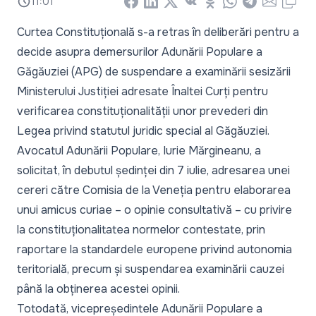
11:01
Facebook
LinkedIn
X
Vkontakte
Odnoklassniki
WhatsApp
Telegram
Email
Copy
Curtea Constituțională s-a retras în deliberări pentru a
decide asupra demersurilor Adunării Populare a
Găgăuziei (APG) de suspendare a examinării sesizării
Ministerului Justiției adresate Înaltei Curți pentru
verificarea constituționalității unor prevederi din
Legea privind statutul juridic special al Găgăuziei.
Avocatul Adunării Populare, Iurie Mărgineanu, a
solicitat, în debutul ședinței din 7 iulie, adresarea unei
cereri către Comisia de la Veneția pentru elaborarea
unui
amicus curiae
– o opinie consultativă – cu privire
la constituționalitatea normelor contestate, prin
raportare la standardele europene privind autonomia
teritorială, precum și suspendarea examinării cauzei
până la obținerea acestei opinii.
Totodată, vicepreședintele Adunării Populare a