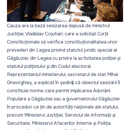
Cauza are la bază sesizarea depusă de ministrul
Justiției, Vladislav Cojuhari, care a solicitat Curții
Constituționale să verifice constituționalitatea unor
prevederi din Legea privind statutul juridic special al
Găgăuziei, din Legea cu privire la activitatea poliției și
statutul polițistului și din Codul electoral.
Reprezentantul ministerului, secretarul de stat Mihai
Gheorghieș, a explicat în ședință că obiectul sesizării îl
constituie norme care permit implicarea Adunării
Populare a Găgăuziei sau a guvernatorului Găgăuziei
în proceduri ce țin de autorități naționale ale statului,
precum Ministerul Justiției, Serviciul de Informații și
Securitate, Ministerul Afacerilor Interne și Poliția,