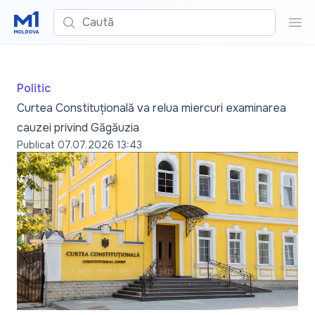
Caută
Cau
Politic
Curtea Constituțională va relua miercuri examinarea
cauzei privind Găgăuzia
Publicat
07.07.2026 13:43