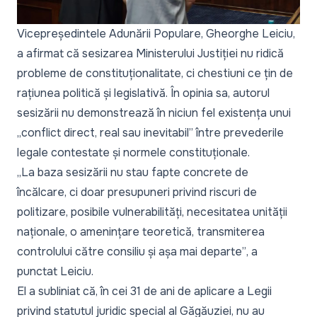
Vicepreședintele Adunării Populare, Gheorghe Leiciu,
a afirmat că sesizarea Ministerului Justiției nu ridică
probleme de constituționalitate, ci chestiuni ce țin de
rațiunea politică și legislativă. În opinia sa, autorul
sesizării nu demonstrează în niciun fel existența unui
„conflict direct, real sau inevitabil”
între prevederile
legale contestate și normele constituționale.
„La baza sesizării nu stau fapte concrete de
încălcare, ci doar presupuneri privind riscuri de
politizare, posibile vulnerabilități, necesitatea unității
naționale, o amenințare teoretică, transmiterea
controlului către consiliu și așa mai departe”
, a
punctat Leiciu.
El a subliniat că, în cei 31 de ani de aplicare a Legii
privind statutul juridic special al Găgăuziei, nu au