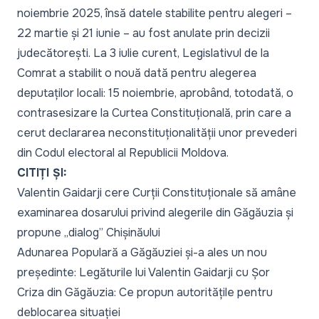
noiembrie 2025, însă datele stabilite pentru alegeri –
22 martie și 21 iunie – au fost anulate prin decizii
judecătorești. La 3 iulie curent, Legislativul de la
Comrat a stabilit o nouă dată pentru alegerea
deputaților locali: 15 noiembrie, aprobând, totodată, o
contrasesizare la Curtea Constituțională, prin care a
cerut declararea neconstituționalității unor prevederi
din Codul electoral al Republicii Moldova.
CITIȚI ȘI:
Valentin Gaidarji cere Curții Constituționale să amâne
examinarea dosarului privind alegerile din Găgăuzia și
propune „dialog” Chișinăului
Adunarea Populară a Găgăuziei și-a ales un nou
președinte: Legăturile lui Valentin Gaidarji cu Șor
Criza din Găgăuzia: Ce propun autoritățile pentru
deblocarea situației