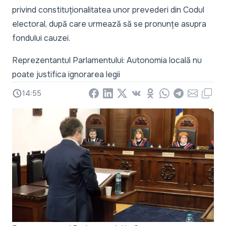
privind constituționalitatea unor prevederi din Codul
electoral, după care urmează să se pronunțe asupra
fondului cauzei.
Reprezentantul Parlamentului: Autonomia locală nu
poate justifica ignorarea legii
14:55
Facebook
LinkedIn
X
Vkontakte
Odnoklassniki
WhatsApp
Telegram
Email
Copy