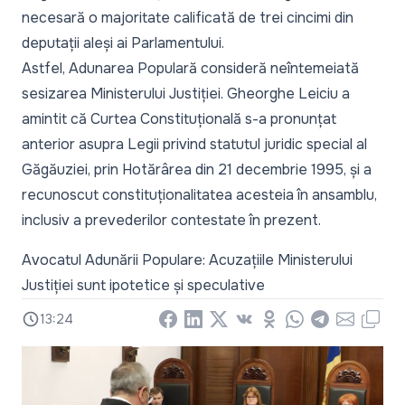
necesară o majoritate calificată de trei cincimi din
deputații aleși ai Parlamentului.
Astfel, Adunarea Populară consideră neîntemeiată
sesizarea Ministerului Justiției. Gheorghe Leiciu a
amintit că Curtea Constituțională s-a pronunțat
anterior asupra Legii privind statutul juridic special al
Găgăuziei, prin Hotărârea din 21 decembrie 1995, și a
recunoscut constituționalitatea acesteia în ansamblu,
inclusiv a prevederilor contestate în prezent.
Avocatul Adunării Populare: Acuzațiile Ministerului
Justiției sunt ipotetice și speculative
13:24
Facebook
LinkedIn
X
Vkontakte
Odnoklassniki
WhatsApp
Telegram
Email
Copy