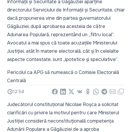
Informații și Securitate a Găgăuziei aparține
directorului Serviciului de Informații și Securitate, chiar
dacă propunerea vine din partea guvernatorului
Găgăuziei, după aprobarea acesteia de către
Adunarea Populară, reprezentând un
„filtru local”
.
Avocatul a mai spus că toate acuzațiile Ministerului
Justiției, atât în materie electorală, cât și în celelalte
aspecte contestate, sunt
„ipotetice și speculative”
.
Pericolul ca APG să numească o Comisie Electorală
Centrală
12:54
Facebook
LinkedIn
X
Vkontakte
Odnoklassniki
WhatsApp
Telegram
Email
Copy
Judecătorul constituțional Nicolae Roșca a solicitat
clarificări cu privire la motivul pentru care Ministerul
Justiției consideră neconstituțională competența
Adunării Populare a Găgăuziei de a aproba