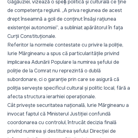
Găgăuziei, vizează o speță politică și culturală ce ține
de competența regiunii.
„A priva regiunea de acest
drept înseamnă a goli de conținut însăși rațiunea
existenței autonomiei”
, a subliniat apărătorul în fața
Curții Constituționale.
Referitor la normele contestate cu privire la poliție,
Iurie Mărgineanu a spus că particularitățile privind
implicarea Adunării Populare la numirea șefului de
poliție de la Comrat nu reprezintă o dublă
subordonare, ci o garanție prin care se asigură că
poliția servește specificul cultural și politic local, fără a
afecta structura ierarhiei operaționale.
Cât privește securitatea națională, Iurie Mărgineanu a
invocat faptul că Ministerul Justiției confundă
coordonarea cu controlul, întrucât decizia finală
privind numirea și destituirea șefului Direcției de