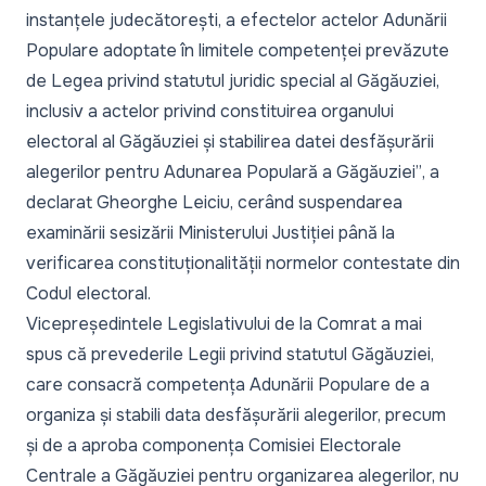
instanțele judecătorești, a efectelor actelor Adunării
Populare adoptate în limitele competenței prevăzute
de Legea privind statutul juridic special al Găgăuziei,
inclusiv a actelor privind constituirea organului
electoral al Găgăuziei și stabilirea datei desfășurării
alegerilor pentru Adunarea Populară a Găgăuziei”
, a
declarat Gheorghe Leiciu, cerând suspendarea
examinării sesizării Ministerului Justiției până la
verificarea constituționalității normelor contestate din
Codul electoral.
Vicepreședintele Legislativului de la Comrat a mai
spus că prevederile Legii privind statutul Găgăuziei,
care consacră competența Adunării Populare de a
organiza și stabili data desfășurării alegerilor, precum
și de a aproba componența
Comisiei Electorale
Centrale
a Găgăuziei pentru organizarea alegerilor, nu