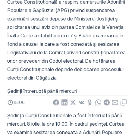
Curtea Constituțională a respins demersurile Adunării
Populare a Găgăuziei (APG) privind suspendarea
examinării sesizării depuse de Ministerul Justiției și
solicitarea unui aviz din partea Comisiei de la Veneția.
Înalta Curte a stabilit pentru 7 și 8 iulie examinarea în
fond a cauzei, la care a fost conexată și sesizarea
Legislativului de la Comrat privind constituționalitatea
unor prevederi din Codul electoral. De hotărârea
Curții Constituționale depinde deblocarea procesului
electoral din Găgăuzia.
Ședință întreruptă până miercuri
15:06
Facebook
LinkedIn
X
Vkontakte
Odnoklassniki
WhatsApp
Telegram
Email
Copy
Ședința Curții Constituționale a fost întreruptă până
miercuri, 8 iulie, la ora 10:00. În cadrul ședinței, Curtea
va examina sesizarea conexată a Adunării Populare