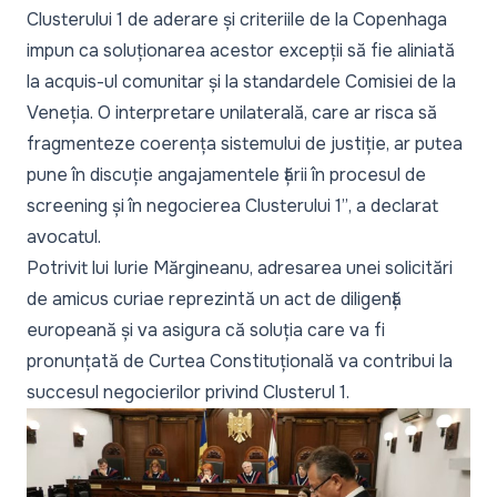
Clusterului 1 de aderare și criteriile de la Copenhaga
impun ca soluționarea acestor excepții să fie aliniată
la acquis-ul comunitar și la standardele Comisiei de la
Veneția. O interpretare unilaterală, care ar risca să
fragmenteze coerența sistemului de justiție, ar putea
pune în discuție angajamentele țării în procesul de
screening și în negocierea Clusterului 1”
, a declarat
avocatul.
Potrivit lui Iurie Mărgineanu, adresarea unei solicitări
de
amicus curiae
reprezintă un act de diligență
europeană și va asigura că soluția care va fi
pronunțată de Curtea Constituțională va contribui la
succesul negocierilor privind Clusterul 1.