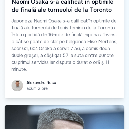
Naomi Osaka s-a calificat în optimile
de finală ale turneului de la Toronto
Japoneza Naomi Osaka s-a calificat în optimile de
finală ale turneului de tenis feminin de la Toronto.
Într-o partidă din 16-mile de finală, nipona a învins-
o cât se poate de clar pe belgianca Elise Mertens,
scor 6:1, 6:2. Osaka a servit 7 ași, a comis două
duble greșeli, a câștigat 57 la sută dintre puncte
cu primul serviciu, iar disputa o durat o oră și 11
minute.
Alexandru Rusu
Alexandru Rusu
acum 2 ore