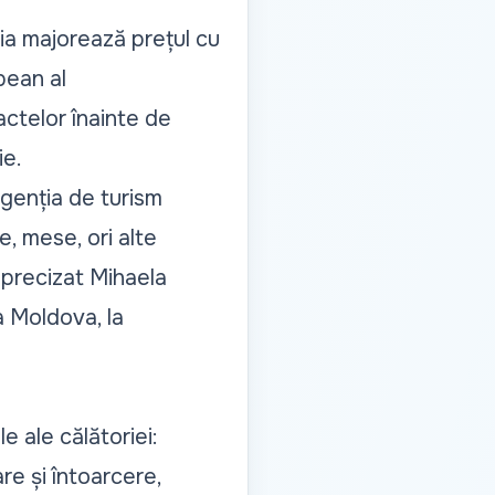
ția majorează prețul cu
pean al
ctelor înainte de
ie.
agenția de turism
, mese, ori alte
a precizat Mihaela
a Moldova, la
e ale călătoriei:
re și întoarcere,