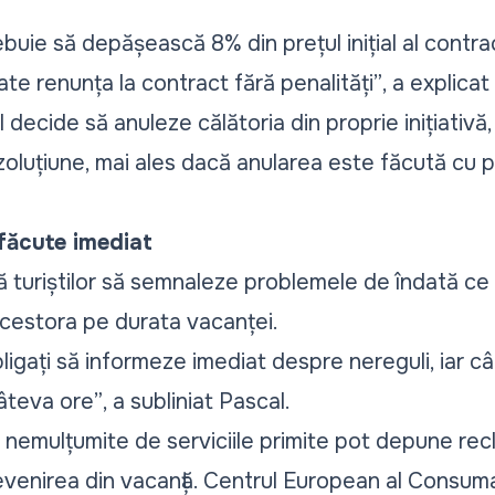
buie să depășească 8% din prețul inițial al contrac
te renunța la contract fără penalități”
, a explica
ul decide să anuleze călătoria din proprie inițiativ
oluțiune, mai ales dacă anularea este făcută cu pu
 făcute imediat
ă turiștilor să semnaleze problemele de îndată ce 
cestora pe durata vacanței.
ligați să informeze imediat despre nereguli, iar 
âteva ore”
, a subliniat Pascal.
nemulțumite de serviciile primite pot depune recl
revenirea din vacanță. Centrul European al Consuma