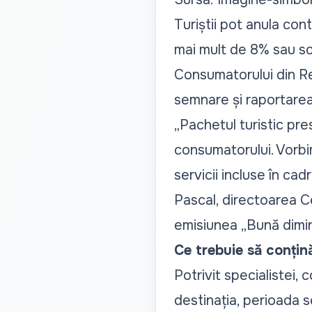
Turiștii pot anula con
mai mult de 8% sau sch
Consumatorului din Re
semnare și raportarea
„Pachetul turistic pre
consumatorului. Vorbi
servicii incluse în cad
Pascal, directoarea C
emisiunea
„Bună dimi
Ce trebuie să conțin
Potrivit specialistei, 
destinația, perioada s