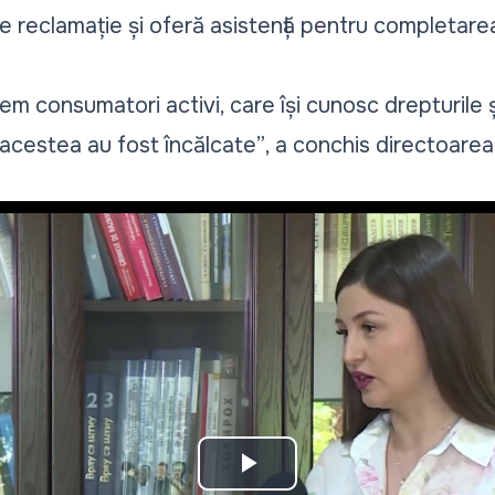
e reclamație și oferă asistență pentru completare
m consumatori activi, care își cunosc drepturile ș
 acestea au fost încălcate”
, a conchis directoarea i
Play