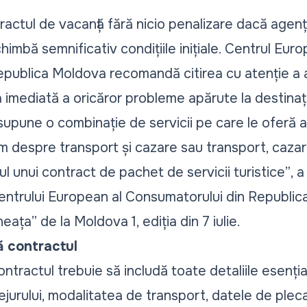
tractul de vacanță fără nicio penalizare dacă agen
imbă semnificativ condițiile inițiale. Centrul Euro
publica Moldova recomandă citirea cu atenție a a
 imediată a oricăror probleme apărute la destinaț
supune o combinație de servicii pe care le oferă 
m despre transport și cazare sau transport, cazare
rul unui contract de pachet de servicii turistice”
, 
entrului European al Consumatorului din Republic
neața”
de la Moldova 1, ediția din 7 iulie.
ă contractul
contractul trebuie să includă toate detaliile esențial
ejurului, modalitatea de transport, datele de pleca