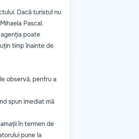
tului. Dacă turistul nu
t Mihaela Pascal.
ă, agenția poate
țin timp înainte de
le observă, pentru a
când spun imediat mă
amații în termen de
torului pune la