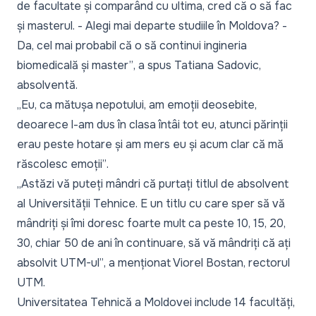
de facultate și comparând cu ultima, cred că o să fac
și masterul. - Alegi mai departe studiile în Moldova? -
Da, cel mai probabil că o să continui ingineria
biomedicală și master”
, a spus Tatiana Sadovic,
absolventă.
„Eu, ca mătușa nepotului, am emoții deosebite,
deoarece l-am dus în clasa întâi tot eu, atunci părinții
erau peste hotare și am mers eu și acum clar că mă
răscolesc emoții”
.
„Astăzi vă puteți mândri că purtați titlul de absolvent
al Universității Tehnice. E un titlu cu care sper să vă
mândriți și îmi doresc foarte mult ca peste 10, 15, 20,
30, chiar 50 de ani în continuare, să vă mândriți că ați
absolvit UTM-ul”
, a menționat Viorel Bostan, rectorul
UTM.
Universitatea Tehnică a Moldovei include 14 facultăți,