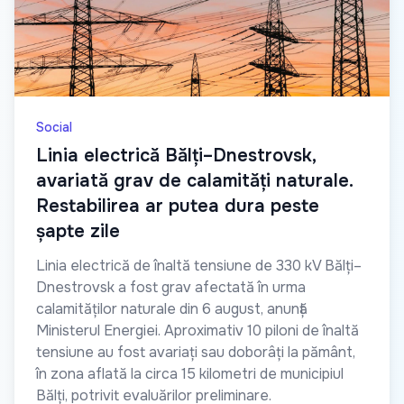
Social
Linia electrică Bălți–Dnestrovsk,
avariată grav de calamități naturale.
Restabilirea ar putea dura peste
șapte zile
Linia electrică de înaltă tensiune de 330 kV Bălți–
Dnestrovsk a fost grav afectată în urma
calamităților naturale din 6 august, anunță
Ministerul Energiei. Aproximativ 10 piloni de înaltă
tensiune au fost avariați sau doborâți la pământ,
în zona aflată la circa 15 kilometri de municipiul
Bălți, potrivit evaluărilor preliminare.