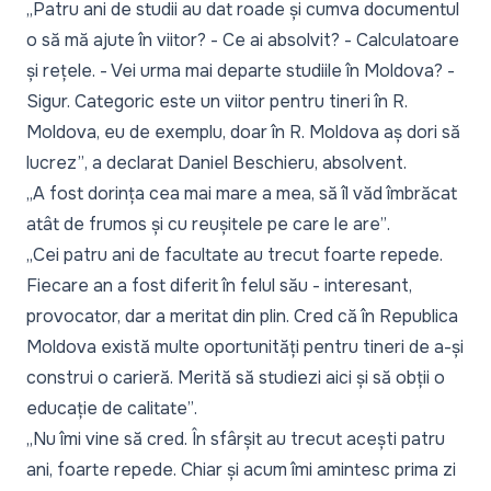
„Patru ani de studii au dat roade și cumva documentul
o să mă ajute în viitor? - Ce ai absolvit? - Calculatoare
și rețele. - Vei urma mai departe studiile în Moldova? -
Sigur. Categoric este un viitor pentru tineri în R.
Moldova, eu de exemplu, doar în R. Moldova aș dori să
lucrez”
, a declarat Daniel Beschieru, absolvent.
„A fost dorința cea mai mare a mea, să îl văd îmbrăcat
atât de frumos și cu reușitele pe care le are”
.
„Cei patru ani de facultate au trecut foarte repede.
Fiecare an a fost diferit în felul său - interesant,
provocator, dar a meritat din plin. Cred că în Republica
Moldova există multe oportunități pentru tineri de a-și
construi o carieră. Merită să studiezi aici și să obții o
educație de calitate”
.
„Nu îmi vine să cred. În sfârșit au trecut acești patru
ani, foarte repede. Chiar și acum îmi amintesc prima zi