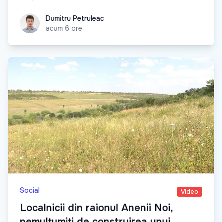
Dumitru Petruleac
Dumitru Petruleac
acum 6 ore
Social
Video
Localnicii din raionul Anenii Noi,
nemulțumiți de construirea unui