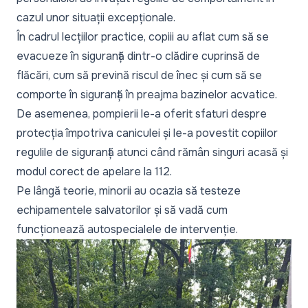
cazul unor situații excepționale.
În cadrul lecțiilor practice, copiii au aflat cum să se
evacueze în siguranță dintr-o clădire cuprinsă de
flăcări, cum să prevină riscul de înec și cum să se
comporte în siguranță în preajma bazinelor acvatice.
De asemenea, pompierii le-a oferit sfaturi despre
protecția împotriva caniculei și le-a povestit copiilor
regulile de siguranță atunci când rămân singuri acasă și
modul corect de apelare la 112.
Pe lângă teorie, minorii au ocazia să testeze
echipamentele salvatorilor și să vadă cum
funcționează autospecialele de intervenție.