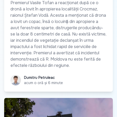
Premierul Vasile Tofan a reacționat după ce o
dronă a lovit în apropierea localității Crocmaz,
raionul Ștefan Vodă. Acesta a menționat că drona
a lovit un copac, însă o locuință din apropiere a
avut ferestrele sparte, distrugerile producându-
se la doar 8 centimetri de casă. Nu există victime,
iar incendiul de vegetație declanșat în urma
impactului a fost lichidat rapid de serviciile de
intervenție. Premierul a avertizat că incidentul
demonstrează că R. Moldova nu este ferită de
efectele războiului din regiune.
Dumitru Petruleac
Dumitru Petruleac
acum o oră și 6 minute