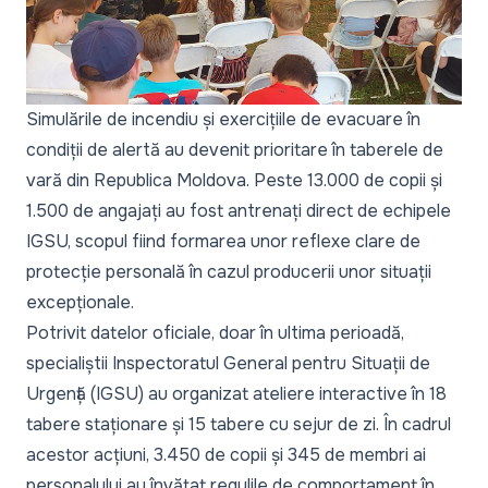
Simulările de incendiu și exercițiile de evacuare în
condiții de alertă au devenit prioritare în taberele de
vară din Republica Moldova. Peste 13.000 de copii și
1.500 de angajați au fost antrenați direct de echipele
IGSU, scopul fiind formarea unor reflexe clare de
protecție personală în cazul producerii unor situații
excepționale.
Potrivit datelor oficiale, doar în ultima perioadă,
specialiștii Inspectoratul General pentru Situații de
Urgență (IGSU) au organizat ateliere interactive în 18
tabere staționare și 15 tabere cu sejur de zi. În cadrul
acestor acțiuni, 3.450 de copii și 345 de membri ai
personalului au învățat regulile de comportament în