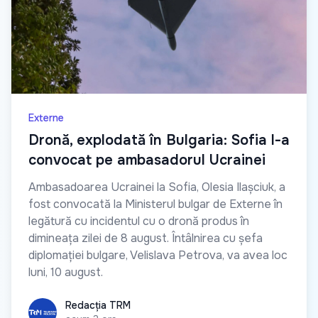
Externe
Dronă, explodată în Bulgaria: Sofia l-a
convocat pe ambasadorul Ucrainei
Ambasadoarea Ucrainei la Sofia, Olesia Ilașciuk, a
fost convocată la Ministerul bulgar de Externe în
legătură cu incidentul cu o dronă produs în
dimineața zilei de 8 august. Întâlnirea cu șefa
diplomației bulgare, Velislava Petrova, va avea loc
luni, 10 august.
Redacția TRM
Redacția TRM