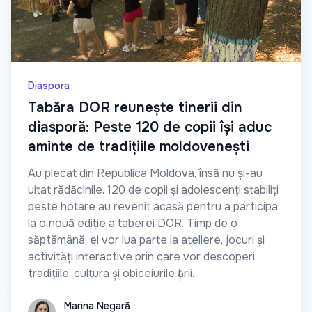
Diaspora
Tabăra DOR reunește tinerii din
diasporă: Peste 120 de copii își aduc
aminte de tradițiile moldovenești
Au plecat din Republica Moldova, însă nu și-au
uitat rădăcinile. 120 de copii și adolescenți stabiliți
peste hotare au revenit acasă pentru a participa
la o nouă ediție a taberei DOR. Timp de o
săptămână, ei vor lua parte la ateliere, jocuri și
activități interactive prin care vor descoperi
tradițiile, cultura și obiceiurile țării.
Marina Negară
Marina Negară