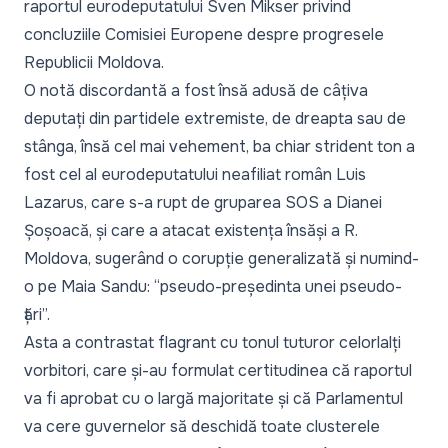
raportul eurodeputatului Sven Mikser privind
concluziile Comisiei Europene despre progresele
Republicii Moldova.
O notă discordantă a fost însă adusă de câțiva
deputați din partidele extremiste, de dreapta sau de
stânga, însă cel mai vehement, ba chiar strident ton a
fost cel al eurodeputatului neafiliat român Luis
Lazarus, care s-a rupt de gruparea SOS a Dianei
Șoșoacă, și care a atacat existența însăși a R.
Moldova, sugerând o corupție generalizată și numind-
o pe Maia Sandu: “pseudo-președinta unei pseudo-
țări”.
Asta a contrastat flagrant cu tonul tuturor celorlalți
vorbitori, care și-au formulat certitudinea că raportul
va fi aprobat cu o largă majoritate și că Parlamentul
va cere guvernelor să deschidă toate clusterele