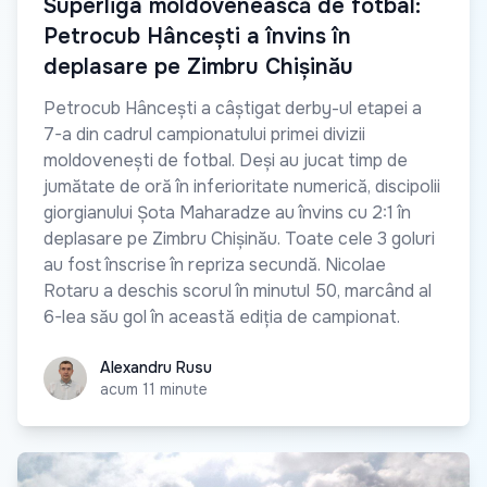
Superliga moldovenească de fotbal:
Petrocub Hâncești a învins în
deplasare pe Zimbru Chișinău
Petrocub Hâncești a câștigat derby-ul etapei a
7-a din cadrul campionatului primei divizii
moldovenești de fotbal. Deși au jucat timp de
jumătate de oră în inferioritate numerică, discipolii
giorgianului Șota Maharadze au învins cu 2:1 în
deplasare pe Zimbru Chișinău. Toate cele 3 goluri
au fost înscrise în repriza secundă. Nicolae
Rotaru a deschis scorul în minutul 50, marcând al
6-lea său gol în această ediția de campionat.
Alexandru Rusu
Alexandru Rusu
acum 11 minute