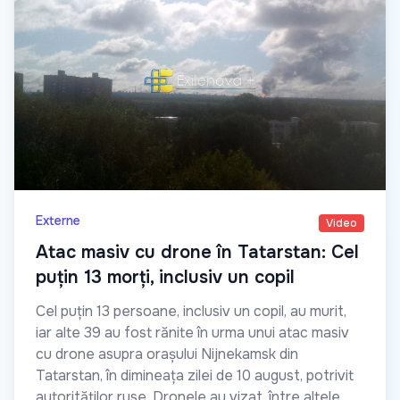
Externe
Video
Atac masiv cu drone în Tatarstan: Cel
puțin 13 morți, inclusiv un copil
Cel puțin 13 persoane, inclusiv un copil, au murit,
iar alte 39 au fost rănite în urma unui atac masiv
cu drone asupra orașului Nijnekamsk din
Tatarstan, în dimineața zilei de 10 august, potrivit
autorităților ruse. Dronele au vizat, între altele,