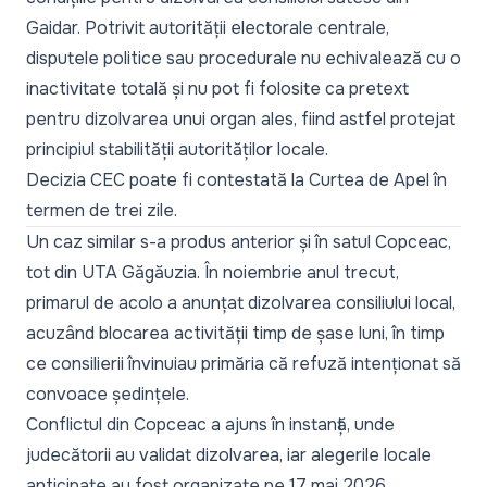
Gaidar. Potrivit autorității electorale centrale,
disputele politice sau procedurale nu echivalează cu o
inactivitate totală și nu pot fi folosite ca pretext
pentru dizolvarea unui organ ales, fiind astfel protejat
principiul stabilității autorităților locale.
Decizia CEC poate fi contestată la Curtea de Apel în
termen de trei zile.
Un caz similar s-a produs anterior și în satul Copceac,
tot din UTA Găgăuzia. În noiembrie anul trecut,
primarul de acolo a anunțat dizolvarea consiliului local,
acuzând blocarea activității timp de șase luni, în timp
ce consilierii învinuiau primăria că refuză intenționat să
convoace ședințele.
Conflictul din Copceac a ajuns în instanță, unde
judecătorii au validat dizolvarea, iar alegerile locale
anticipate au fost organizate pe 17 mai 2026.