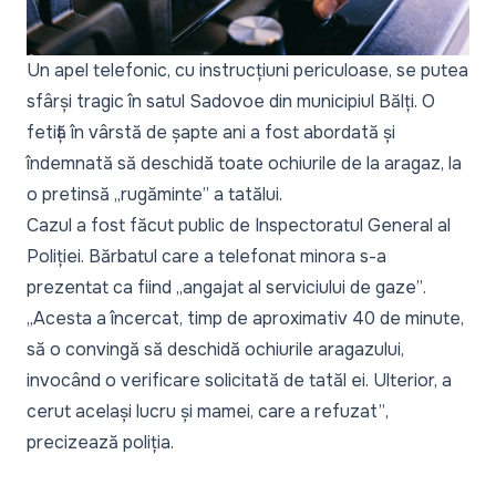
Un apel telefonic, cu instrucțiuni periculoase, se putea
sfârși tragic în satul Sadovoe din municipiul Bălți. O
fetiță în vârstă de șapte ani a fost abordată și
îndemnată să deschidă toate ochiurile de la aragaz, la
o pretinsă „
rugăminte”
a tatălui.
Cazul a fost făcut public de Inspectoratul General al
Poliției. Bărbatul care a telefonat minora s-a
prezentat ca fiind „
angajat al serviciului de gaze”
.
„
Acesta a încercat, timp de aproximativ 40 de minute,
să o convingă să deschidă ochiurile aragazului,
invocând o verificare solicitată de tatăl ei. Ulterior, a
cerut același lucru și mamei, care a refuzat”
,
precizează poliția.