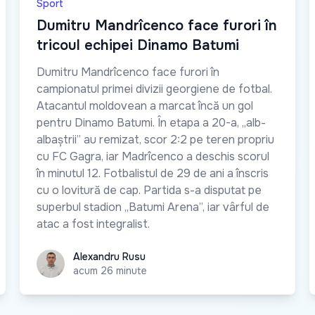
Sport
Dumitru Mandrîcenco face furori în
tricoul echipei Dinamo Batumi
Dumitru Mandrîcenco face furori în
campionatul primei divizii georgiene de fotbal.
Atacantul moldovean a marcat încă un gol
pentru Dinamo Batumi. În etapa a 20-a, „alb-
albaștrii” au remizat, scor 2:2 pe teren propriu
cu FC Gagra, iar Madrîcenco a deschis scorul
în minutul 12. Fotbalistul de 29 de ani a înscris
cu o lovitură de cap. Partida s-a disputat pe
superbul stadion „Batumi Arena”, iar vârful de
atac a fost integralist.
Alexandru Rusu
Alexandru Rusu
acum 26 minute