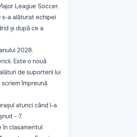
 Major League Soccer.
u s-a alăturat echipei
rid și după ce a
anului 2028.
icii. Este o nouă
ături de suporterii lui
ă scriem împreună
rașul atunci când l-a
nuit - 7.
e în clasamentul