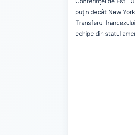
Conferinței de Est. Du
puțin decât New York C
Transferul francezului
echipe din statul amer