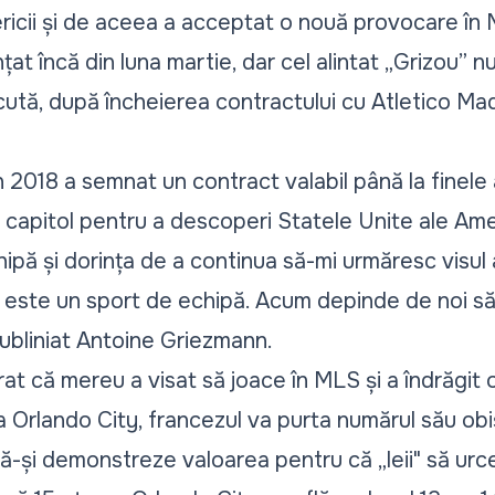
ricii și de aceea a acceptat o nouă provocare în
țat încă din luna martie, dar cel alintat „Grizou” n
tă, după încheierea contractului cu Atletico Mad
 2018 a semnat un contract valabil până la finele 
 capitol pentru a descoperi Statele Unite ale Amer
pă și dorința de a continua să-mi urmăresc visul al
l este un sport de echipă. Acum depinde de noi s
subliniat Antoine Griezmann.
at că mereu a visat să joace în MLS și a îndrăgit o
La Orlando City, francezul va purta numărul său obiș
ă-și demonstreze valoarea pentru că „leii" să urc