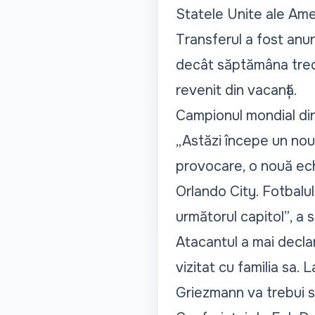
Statele Unite ale Ame
Transferul a fost anun
decât săptămâna trecu
revenit din vacanță.
Campionul mondial din
„Astăzi începe un nou
provocare, o nouă echi
Orlando City. Fotbalu
următorul capitol”
, a 
Atacantul a mai declar
vizitat cu familia sa. 
Griezmann va trebui s