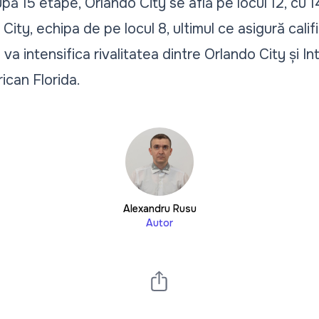
pă 15 etape, Orlando City se află pe locul 12, cu 
ity, echipa de pe locul 8, ultimul ce asigură califi
 va intensifica rivalitatea dintre Orlando City și I
ican Florida.
Alexandru Rusu
Autor