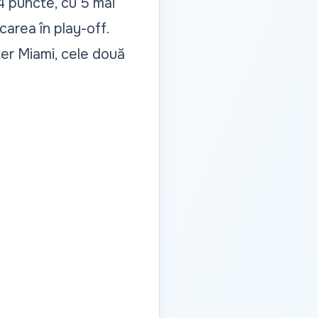
14 puncte, cu 5 mai
carea în play-off.
nter Miami, cele două