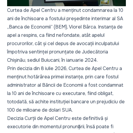
Curtea de Apel Centru
a menținut
condamnarea la 10
ani de închisoare a fostului președinte interimar al SA
„Banca de Economii” (BEM), Viorel Bârca. Instanța de
apel a respins, ca fiind nefondate, atât apelul
procurorilor, cât și cel depus de avocații inculpatului
împotriva sentinței pronunțate de Judecătoria
Chișinău, sediul Buiucani, în ianuarie 2024.
Prin decizia din 8 iulie 2026, Curtea de Apel Centru a
menținut hotărârea primei instanțe, prin care fostul
administrator al Băncii de Economii a fost condamnat
la 10 ani de închisoare cu executare, fiind obligat,
totodată, să achite instituției bancare un prejudiciu de
100 de milioane de dolari SUA.
Decizia Curții de Apel Centru este definitivă și
executorie din momentul pronunțării, însă poate fi