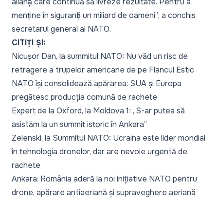
alianță care continuă să livreze rezultate. Pentru a
menține în siguranță un miliard de oameni”
, a conchis
secretarul general al NATO.
CITIȚI ȘI:
Nicușor Dan, la summitul NATO: Nu văd un risc de
retragere a trupelor americane de pe Flancul Estic
NATO își consolidează apărarea: SUA și Europa
pregătesc producția comună de rachete
Expert de la Oxford, la Moldova 1: „S-ar putea să
asistăm la un summit istoric în Ankara”
Zelenski, la Summitul NATO: Ucraina este lider mondial
în tehnologia dronelor, dar are nevoie urgentă de
rachete
Ankara: România aderă la noi inițiative NATO pentru
drone, apărare antiaeriană și supraveghere aeriană