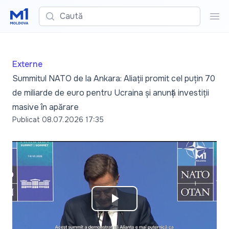
Caută
Cau
Externe
Summitul NATO de la Ankara: Aliații promit cel puțin 70
de miliarde de euro pentru Ucraina și anunță investiții
masive în apărare
Publicat
08.07.2026 17:35
Play