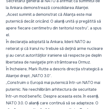
Secretarul general al NATO a afirmat că summitul de
la Ankara demonstrează consolidarea Alianței.
„Acest summit a demonstrat că Alianța este mai
puternică decât oricând. O alianță unită și pregătită să
apere fiecare centimetru din teritoriul nostru”
, a spus
el.
În declarația adoptată la Ankara, liderii NATO au
reiterat și că Iranul nu trebuie să dețină arme nucleare
și au cerut autorităților iraniene să respecte pe deplin
libertatea de navigație prin strâmtoarea Ormuz.
În încheiere, Mark Rutte a descris direcția strategică a
Alianței drept
„NATO 3.0”
.
„Construim o Europă mai puternică într-un NATO mai
puternic. Ne reechilibrăm arhitectura de securitate
într-un mod benefic. Despre aceasta este, în esență,
NATO 3.0. O alianță care continuă să se adapteze. O