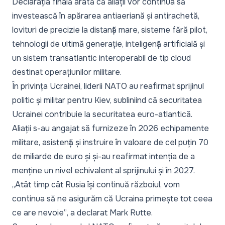
Declarația finală arată că aliații vor continua să
investească în apărarea antiaeriană și antirachetă,
lovituri de precizie la distanță mare, sisteme fără pilot,
tehnologii de ultimă generație, inteligență artificială și
un sistem transatlantic interoperabil de tip cloud
destinat operațiunilor militare.
În privința Ucrainei, liderii NATO au reafirmat sprijinul
politic și militar pentru Kiev, subliniind că securitatea
Ucrainei contribuie la securitatea euro-atlantică.
Aliații s-au angajat să furnizeze în 2026 echipamente
militare, asistență și instruire în valoare de cel puțin 70
de miliarde de euro și și-au reafirmat intenția de a
menține un nivel echivalent al sprijinului și în 2027.
„Atât timp cât Rusia își continuă războiul, vom
continua să ne asigurăm că Ucraina primește tot ceea
ce are nevoie”
, a declarat Mark Rutte.