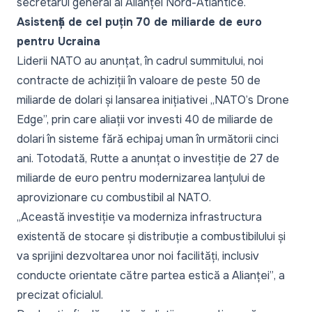
secretarul general al Alianței Nord-Atlantice.
Asistență de cel puțin 70 de miliarde de euro
pentru Ucraina
Liderii NATO au anunțat, în cadrul summitului, noi
contracte de achiziții în valoare de peste 50 de
miliarde de dolari și lansarea inițiativei
„NATO’s Drone
Edge
”, prin care aliații vor investi 40 de miliarde de
dolari în sisteme fără echipaj uman în următorii cinci
ani. Totodată, Rutte a anunțat o investiție de 27 de
miliarde de euro pentru modernizarea lanțului de
aprovizionare cu combustibil al NATO.
„Această investiție va moderniza infrastructura
existentă de stocare și distribuție a combustibilului și
va sprijini dezvoltarea unor noi facilități, inclusiv
conducte orientate către partea estică a Alianței”
, a
precizat oficialul.