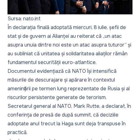
Sursa: nato.int
În declarația finală adoptată miercuri, 8 iulie, șefii de
stat și de guvern ai Alianței au reiterat că
„un atac
asupra unuia dintre noi este un atac asupra tuturor”
și
au subliniat că unitatea și solidaritatea aliaților rămân
fundamentul securității euro-atlantice.
Documentul evidențiază că NATO își intensifică
măsurile de descurajare și apărare în contextul
amenințării pe termen lung reprezentate de Rusia și al
riscurilor persistente generate de terorism.
Secretarul general al NATO, Mark Rutte, a declarat, în
conferința de presă de după summit, că deciziile
adoptate anul trecut la Haga sunt deja transpuse în
practică.