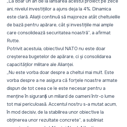
„La doar un an de la lansarea acestui proiect pe zece
ani, nivelul investițiilor a ajuns deja la 4%. Dinamica
este clară. Aliații continuă să majoreze atât cheltuielile
de bază pentru apărare, cât și investițiile mai ample
care consolidează securitatea noastră”
, a afirmat
Rutte.
Potrivit acestuia, obiectivul NATO nu este doar
creșterea bugetelor de apărare, ci și consolidarea
capacităților militare ale Alianței.
„Nu este vorba doar despre a cheltui mai mult. Este
vorba despre a ne asigura că forțele noastre armate
dispun de tot ceea ce le este necesar pentru a
menține în siguranță un miliard de oameni într-o lume
tot mai periculoasă. Accentul nostru s-a mutat acum,
în mod decisiv, de la stabilirea unor obiective la
obținerea unor rezultate concrete”
, a subliniat