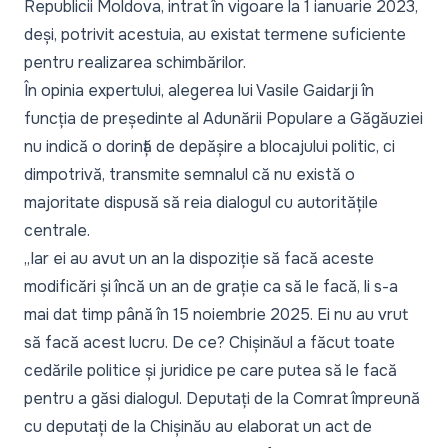
Republicii Moldova, intrat în vigoare la 1 ianuarie 2023,
deși, potrivit acestuia, au existat termene suficiente
pentru realizarea schimbărilor.
În opinia expertului, alegerea lui Vasile Gaidarji în
funcția de președinte al Adunării Populare a Găgăuziei
nu indică o dorință de depășire a blocajului politic, ci
dimpotrivă, transmite semnalul că nu există o
majoritate dispusă să reia dialogul cu autoritățile
centrale.
„Iar ei au avut un an la dispoziție să facă aceste
modificări și încă un an de grație ca să le facă, li s-a
mai dat timp până în 15 noiembrie 2025. Ei nu au vrut
să facă acest lucru. De ce? Chișinăul a făcut toate
cedările politice și juridice pe care putea să le facă
pentru a găsi dialogul. Deputați de la Comrat împreună
cu deputați de la Chișinău au elaborat un act de