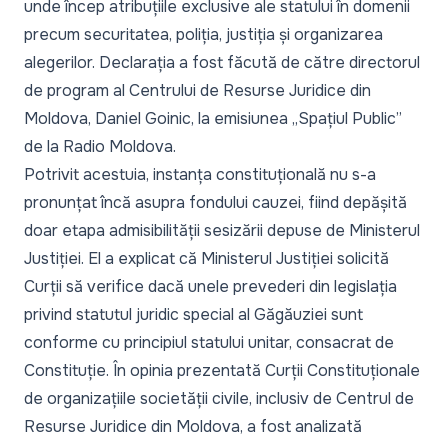
unde încep atribuțiile exclusive ale statului în domenii
precum securitatea, poliția, justiția și organizarea
alegerilor. Declarația a fost făcută de către directorul
de program al Centrului de Resurse Juridice din
Moldova, Daniel Goinic, la emisiunea „
Spațiul Public
”
de la Radio Moldova.
Potrivit acestuia, instanța constituțională nu s-a
pronunțat încă asupra fondului cauzei, fiind depășită
doar etapa admisibilității sesizării depuse de Ministerul
Justiției. El a explicat că Ministerul Justiției solicită
Curții să verifice dacă unele prevederi din legislația
privind statutul juridic special al Găgăuziei sunt
conforme cu principiul statului unitar, consacrat de
Constituție. În opinia prezentată Curții Constituționale
de organizațiile societății civile, inclusiv de Centrul de
Resurse Juridice din Moldova, a fost analizată