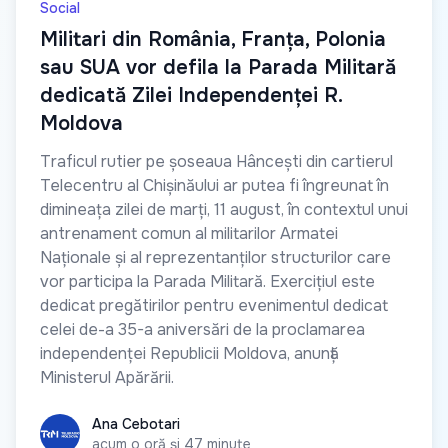
Social
Militari din România, Franța, Polonia
sau SUA vor defila la Parada Militară
dedicată Zilei Independenței R.
Moldova
Traficul rutier pe șoseaua Hâncești din cartierul
Telecentru al Chișinăului ar putea fi îngreunat în
dimineața zilei de marți, 11 august, în contextul unui
antrenament comun al militarilor Armatei
Naționale și al reprezentanților structurilor care
vor participa la Parada Militară. Exercițiul este
dedicat pregătirilor pentru evenimentul dedicat
celei de-a 35-a aniversări de la proclamarea
independenței Republicii Moldova, anunță
Ministerul Apărării.
Ana Cebotari
Ana Cebotari
acum o oră și 47 minute