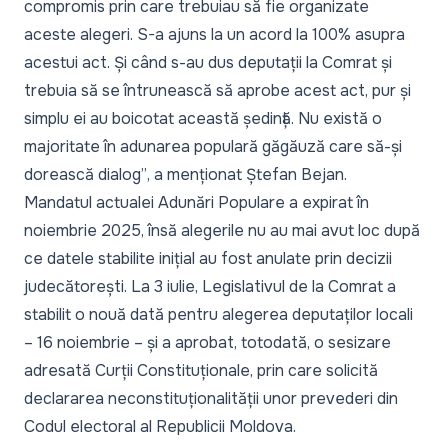
compromis prin care trebuiau să fie organizate
aceste alegeri. S-a ajuns la un acord la 100% asupra
acestui act. Și când s-au dus deputații la Comrat și
trebuia să se întrunească să aprobe acest act, pur și
simplu ei au boicotat această ședință. Nu există o
majoritate în adunarea populară găgăuză care să-și
dorească dialog”
, a menționat Ștefan Bejan.
Mandatul actualei Adunări Populare a expirat în
noiembrie 2025, însă alegerile nu au mai avut loc după
ce datele stabilite inițial au fost anulate prin decizii
judecătorești. La 3 iulie, Legislativul de la Comrat a
stabilit o nouă dată pentru alegerea deputaților locali
– 16 noiembrie – și a aprobat, totodată, o sesizare
adresată Curții Constituționale, prin care solicită
declararea neconstituționalității unor prevederi din
Codul electoral al Republicii Moldova.