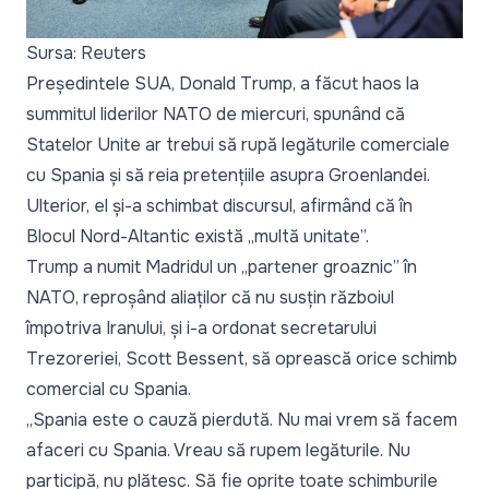
Sursa: Reuters
Președintele SUA, Donald Trump, a făcut haos la
summitul liderilor NATO de miercuri, spunând că
Statelor Unite ar trebui să rupă legăturile comerciale
cu Spania și să reia pretențiile asupra Groenlandei.
Ulterior, el și-a schimbat discursul, afirmând că în
Blocul Nord-Altantic există „
multă unitate
”.
Trump a numit Madridul un „
partener groaznic
” în
NATO, reproșând aliaților că nu susțin războiul
împotriva Iranului, și i-a ordonat secretarului
Trezoreriei, Scott Bessent, să oprească orice schimb
comercial cu Spania.
„
Spania este o cauză pierdută. Nu mai vrem să facem
afaceri cu Spania. Vreau să rupem legăturile. Nu
participă, nu plătesc. Să fie oprite toate schimburile