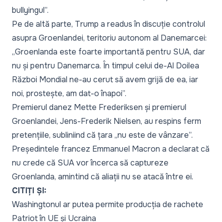
bullyingul
”.
Pe de altă parte, Trump a readus în discuție controlul
asupra Groenlandei, teritoriu autonom al Danemarcei:
„
Groenlanda este foarte importantă pentru SUA, dar
nu și pentru Danemarca. În timpul celui de-Al Doilea
Război Mondial ne-au cerut să avem grijă de ea, iar
noi, prostește, am dat-o înapoi
”.
Premierul danez Mette Frederiksen și premierul
Groenlandei, Jens-Frederik Nielsen, au respins ferm
pretențiile, subliniind că țara „
nu este de vânzare
”.
Președintele francez Emmanuel Macron a declarat că
nu crede că SUA vor încerca să captureze
Groenlanda, amintind că aliații nu se atacă între ei.
CITIȚI ȘI:
Washingtonul ar putea permite producția de rachete
Patriot în UE și Ucraina