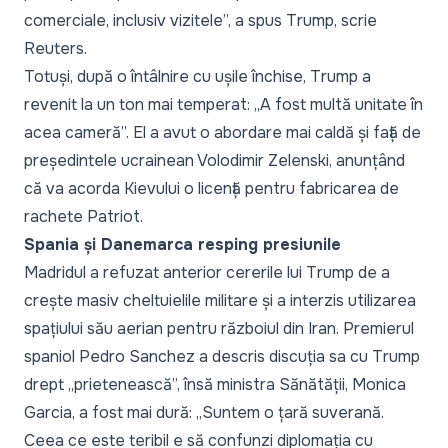
comerciale, inclusiv vizitele
”, a spus Trump, scrie
Reuters
.
Totuși, după o întâlnire cu ușile închise, Trump a
revenit la un ton mai temperat: „
A fost multă unitate în
acea cameră
”. El a avut o abordare mai caldă și față de
președintele ucrainean Volodimir Zelenski, anunțând
că va acorda Kievului o licență pentru fabricarea de
rachete Patriot.
Spania și Danemarca resping presiunile
Madridul a refuzat anterior cererile lui Trump de a
crește masiv cheltuielile militare și a interzis utilizarea
spațiului său aerian pentru războiul din Iran. Premierul
spaniol Pedro Sanchez a descris discuția sa cu Trump
drept „prietenească”, însă ministra Sănătății, Monica
Garcia, a fost mai dură: „
Suntem o țară suverană.
Ceea ce este teribil e să confunzi diplomația cu