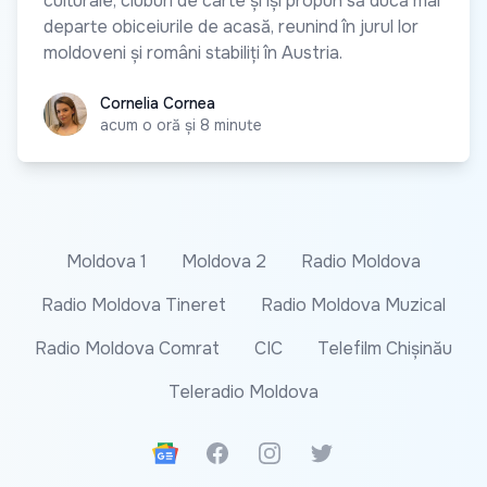
culturale, cluburi de carte și își propun să ducă mai
departe obiceiurile de acasă, reunind în jurul lor
moldoveni și români stabiliți în Austria.
Cornelia Cornea
Cornelia Cornea
acum o oră și 8 minute
Moldova 1
Moldova 2
Radio Moldova
Radio Moldova Tineret
Radio Moldova Muzical
Radio Moldova Comrat
CIC
Telefilm Chișinău
Teleradio Moldova
Google News
Facebook
Instagram
Twitter