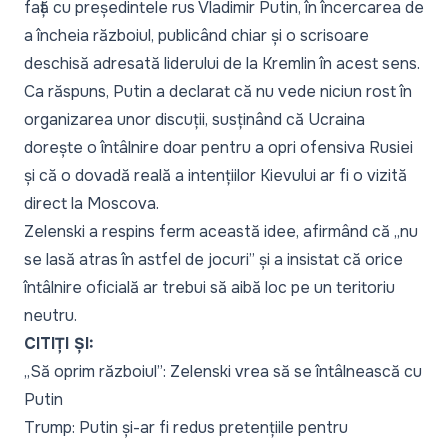
față cu președintele rus Vladimir Putin, în încercarea de
a încheia războiul, publicând chiar și o scrisoare
deschisă adresată liderului de la Kremlin în acest sens.
Ca răspuns, Putin a declarat că nu vede niciun rost în
organizarea unor discuții, susținând că Ucraina
dorește o întâlnire doar pentru a opri ofensiva Rusiei
și că o dovadă reală a intențiilor Kievului ar fi o vizită
direct la Moscova.
Zelenski a respins ferm această idee, afirmând că „
nu
se lasă atras în astfel de jocuri
” și a insistat că orice
întâlnire oficială ar trebui să aibă loc pe un teritoriu
neutru.
CITIȚI ȘI:
„Să oprim războiul”: Zelenski vrea să se întâlnească cu
Putin
Trump: Putin și-ar fi redus pretențiile pentru